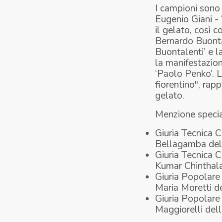
I campioni sono
Eugenio Giani -
il gelato, così 
Bernardo Buonta
Buontalenti’ e l
la manifestazio
‘Paolo Penko’. L
fiorentino", rap
gelato.
Menzione special
Giuria Tecnica 
Bellagamba dell
Giuria Tecnica C
Kumar Chinthala 
Giuria Popolare
Maria Moretti de
Giuria Popolare
Maggiorelli dell