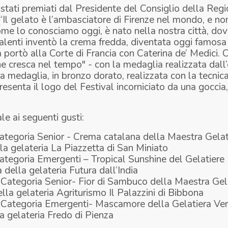
 stati premiati dal Presidente del Consiglio della Re
“Il gelato è l’ambasciatore di Firenze nel mondo, e no
come lo conosciamo oggi, è nato nella nostra città, dove
lenti inventò la crema fredda, diventata oggi famos
a portò alla Corte di Francia con Caterina de’ Medici. C
ne cresca nel tempo"
- con la medaglia realizzata dall’
a medaglia, in bronzo dorato, realizzata con la tecnic
presenta il logo del Festival incorniciato da una goccia
e ai seguenti gusti:
Categoria Senior - Crema catalana della Maestra Gela
a gelateria La Piazzetta di San Miniato
ategoria Emergenti – Tropical Sunshine del Gelatiere 
della gelateria Futura dall’India
 Categoria Senior- Fior di Sambuco della Maestra Gel
lla gelateria Agriturismo Il Palazzini di Bibbona
 Categoria Emergenti- Mascamore della Gelatiera Ver
a gelateria Fredo di Pienza