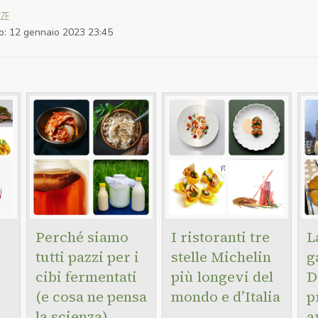
NZE
o
:
12 gennaio 2023 23:45
Perché siamo
I ristoranti tre
L
tutti pazzi per i
stelle Michelin
g
cibi fermentati
più longevi del
D
(e cosa ne pensa
mondo e d’Italia
p
la scienza)
a