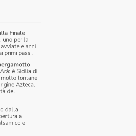
lla Finale
, uno per la
 avviate e anni
ai primi passi.
l bergamotto
Arà: è Sicilia
di
à molto lontane
origine Azteca,
ità del
o dalla
pertura a
alsamico e