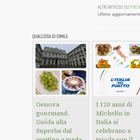
ALTRI ARTICOLI SU
:
FIRE
Ultimo aggiornament
QUALCOSA DI SIMILE:
Genova
I 120 anni di
gourmand.
Michelin in
Guida alla
Italia si
Superba dal
celebrano a
mattino a tarda
tavola con il