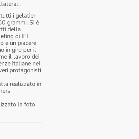
laterali:
utti i gelatieri
 60 grammi. Si è
ti della
ting di IFI
o e un piacere
in giro per il
me il lavoro dei
nze italiane nel
veri protagonisti
ta realizzato in
amers
izzato la foto