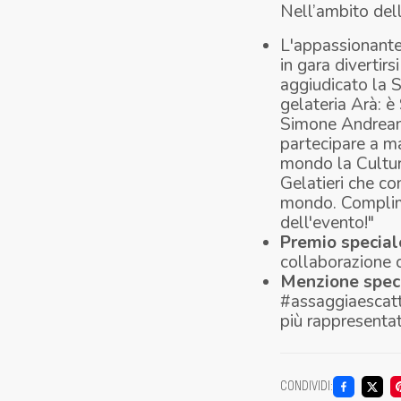
Nell’ambito della
L'appassionante
in gara divertir
aggiudicato la 
gelateria
Arà: è 
Simone Andreani
partecipare a ma
mondo la Cultura
Gelatieri che co
mondo. Complimen
dell'evento!"
Premio special
collaborazione c
Menzione spec
#assaggiaescatta
più rappresenta
CONDIVIDI
: