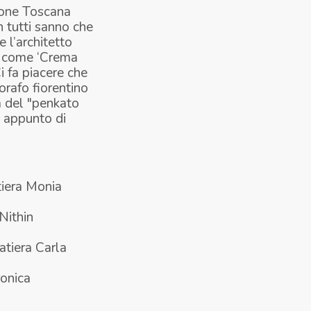
gione Toscana
n tutti sanno che
 l’architetto
a come ‘Crema
i fa piacere che
orafo fiorentino
a del "penkato
, appunto di
tiera Monia
Nithin
atiera Carla
onica