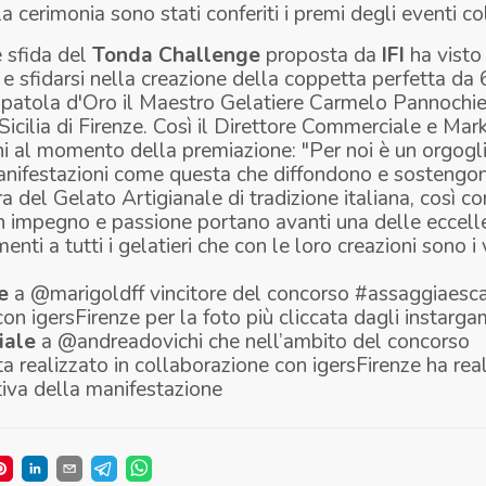
 cerimonia sono stati conferiti i premi degli eventi col
 sfida del
Tonda Challenge
proposta da
IFI
ha visto t
si e sfidarsi nella creazione della coppetta perfetta da
Spatola d'Oro il Maestro Gelatiere Carmelo Pannochiet
Sicilia
di Firenze. Così il Direttore Commerciale e Marke
 al momento della premiazione: "Per noi è un orgogli
nifestazioni come questa che diffondono e sostengono 
 del Gelato Artigianale di tradizione italiana, così co
n impegno e passione portano avanti una delle eccelle
ti a tutti i gelatieri che con le loro creazioni sono i 
e
a @marigoldff vincitore del concorso #assaggiaescat
on igersFirenze per la foto più cliccata dagli instarg
iale
a @andreadovichi che nell’ambito del concorso
 realizzato in collaborazione con igersFirenze ha real
tiva della manifestazione