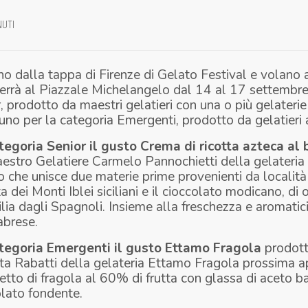
NUTI
o dalla tappa di Firenze di Gelato Festival e volano a
terrà al Piazzale Michelangelo dal 14 al 17 settembre
r
, prodotto da maestri gelatieri con una o più gelaterie
 uno per la categoria
Emergenti
, prodotto da gelatieri 
tegoria Senior il gusto Crema di ricotta azteca a
estro Gelatiere Carmelo Pannochietti della gelateria
o che unisce due materie prime provenienti da localit
tta dei Monti Iblei siciliani e il cioccolato modicano, di 
ilia dagli Spagnoli. Insieme alla freschezza e aromatic
abrese.
ategoria Emergenti il gusto Ettamo Fragola
prodott
ta Rabatti della gelateria
Ettamo Fragola
prossima a
etto di fragola al 60% di frutta con glassa di aceto b
olato fondente.