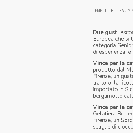
TEMPO DI LETTURA
:
2 MI
Due gusti
escon
Europea che si 
categoria
Senio
di esperienza, e
Vince per la ca
prodotto dal Ma
Firenze, un gust
tra loro: la rico
importato in Sic
bergamotto cal
Vince per la c
Gelatiera Rober
Firenze, un Sorb
scaglie di ciocc