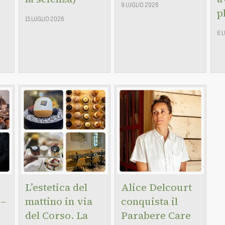
9 LUGLIO 2026
p
15 LUGLIO 2026
6 
L’estetica del
Alice Delcourt
 –
mattino in via
conquista il
del Corso. La
Parabere Care