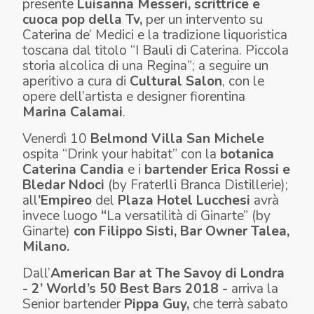
presente
Luisanna Messeri, scrittrice e
cuoca pop della Tv,
per un intervento su
Caterina de’ Medici e la tradizione liquoristica
toscana dal titolo “I Bauli di Caterina. Piccola
storia alcolica di una Regina”; a seguire un
aperitivo a cura di
Cultural Salon
, con le
opere dell’artista e designer fiorentina
Marina Calamai
.
Venerdì 10
Belmond Villa San Michele
ospita “Drink your habitat” con la
botanica
Caterina Candia
e i
bartender Erica Rossi e
Bledar Ndoci
(by Fraterlli Branca Distillerie);
all
’Empireo
del
Plaza Hotel Lucchesi
avrà
invece luogo
“
La versatilità di Ginarte”
(by
Ginarte)
con Filippo Sisti, Bar Owner Talea,
Milano.
Dall’
American Bar at The Savoy di Londra
- 2’ World’s 50 Best Bars 2018 -
arriva la
Senior bartender
Pippa Guy,
che terrà sabato