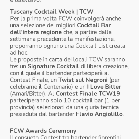
Tuscany Cocktail Week | TCW
Per la prima volta
FCW
coinvolgerà anche
una selezione dei migliori
Cocktail Bar
dell’intera regione
che, a partire dalla
settimana precedente la manifestazione,
proporranno ognuno una Cocktail List creata
ad hoc
.
Le proposte in carta dei locali TCW saranno
tre: un
Signature Cocktail
di libera creazione,
con il quale il bartender parteciperà al
Contest Finale, un
Twist sul Negroni
(per
celebrarne il Centenario) e un
I Love Bitter
(Amari/Bitter). Al
Contest Finale
TCW19
parteciperanno solo 10 cocktail bar (1 per
provincia) selezionati da una giuria tecnica
presieduta dal bartender
Flavio Angiolillo
.
FCW Awards Ceremony
Il consueto Contest tra bartender fiorentini