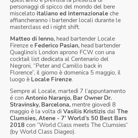
personaggi di spicco del mondo del bere
miscelato
italiano ed internazionale
che
affiancheranno i bartender locali durante le
masterclass
ed i
night shift
.
Matteo di Ienno,
head bartender Locale
Firenze e
Federico Pasian,
head bartender
Quaglino’s London aprono FCW con una
cocktail list dedicata al Centenario del
Negroni, “Peter and Camillo back in
Florence”, il giorno è domenica 5 maggio, il
luogo è
Locale Firenze
.
Sempre al Locale, martedì 7 l’appuntamento
é
con
Antonio Naranjo, Bar Owner Dr.
Stravinsky, Barcelona,
mentre giovedì 8
maggio è la volta di
Vasilis Kristizis
dal
The
Clumsies, Atene - 7’ World’s 50 Best Bars
2018
con
“World Class meets The Clumsies”
(by World Class Diageo).