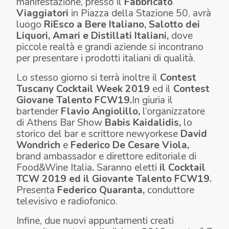
manifestazione, presso il
Fabbricato
Viaggiatori
in Piazza della Stazione 50, avrà
luogo
RiEsco a Bere Italiano, Salotto dei
Liquori, Amari e Distillati Italiani,
dove
piccole realtà e grandi aziende si incontrano
per presentare i prodotti italiani di qualità.
Lo stesso giorno si terrà inoltre il
Contest
Tuscany Cocktail Week 2019
ed il
Contest
Giovane Talento FCW19.
In giuria il
bartender
Flavio Angiolillo,
l’organizzatore
di Athens Bar Show
Babis Kaidalidis,
lo
storico del bar e scrittore newyorkese
David
Wondrich
e
Federico De Cesare Viola,
brand ambassador e direttore editoriale di
Food&Wine Italia
.
Saranno eletti
il Cocktail
TCW 2019 ed il Giovante Talento FCW19.
Presenta
Federico Quaranta,
conduttore
televisivo e radiofonico.
Infine, due nuovi appuntamenti creati