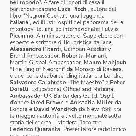
nel mondo”.
A fare gli onori di casa il
bartender toscano
Luca Picchi
, autore del
libro “Negroni Cocktail, una leggenda
italiana”, ed illustri ospiti del panorama della
mixology italiana ed internazionale:
Fulvio
Piccinino
, Amministratore di Saperebere.com,
esperto e scrittore di liquoristica italiana,
Alessandro Pitanti
, Campari Academy
Brand Ambassador,
Roberta Mariani
,
Martini Global Ambassador,
Mauro Mahjoub
"The King of Negroni" da Monaco di Baviera,
e due icone del bartending italiano a Londra,
Salvatore Calabrese
“The Maestro” e
Peter
Dorelli
, Educational Officer and National
Ambassador UK Bartenders Guild. Ospiti
d’onore
Jared Brown
e
Anistatia Miller
da
Londra e
David Wondrich
da New York, tra
le maggiori autorità a livello mondiale sulla
storia dei cocktail. Modera l’incontro
Federico Quaranta
, Presentatore radiofonico
e televisivo.