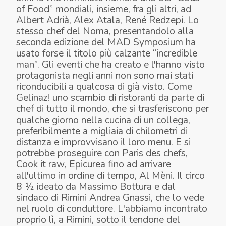
of Food” mondiali, insieme, fra gli altri, ad
Albert Adrià, Alex Atala, René Redzepi. Lo
stesso chef del
Noma
, presentandolo alla
seconda edizione del
MAD Symposium
ha
usato forse il titolo più calzante “incredible
man”. Gli eventi che ha creato e l'hanno visto
protagonista negli anni non sono mai stati
riconducibili a qualcosa di già visto. Come
Gelinaz!
uno scambio di ristoranti da parte di
chef di tutto il mondo, che si trasferiscono per
qualche giorno nella cucina di un collega,
preferibilmente a migliaia di chilometri di
distanza e improvvisano il loro menu. E si
potrebbe proseguire con
Paris des chefs
,
Cook it raw
,
Epicurea
fino ad arrivare
all'ultimo in ordine di tempo,
Al Mèni
. Il circo
8 ½ ideato da Massimo Bottura e dal
sindaco di Rimini Andrea Gnassi, che lo vede
nel ruolo di conduttore. L'abbiamo incontrato
proprio lì, a Rimini, sotto il tendone del