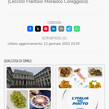
(Leccino Frantoio Moraiolo Coreggiolo).
OLIVA 100% ITALIANO
UOVO MARINATO
TAGLIATA DI MANZO E PATATE
DIEVOLE
LA SELEZIONE DI OLII DI DIEVOLE
MESI
COCCO(LE)
LA DEGUSTAZIONE DELL'OLIO
CONDIVIDI
:
ALTRI ARTICOLI SU
:
Ultimo aggiornamento
:
12 gennaio 2023 23:29
QUALCOSA DI SIMILE: