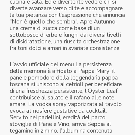
cucina e sala. Ed è divertente vedere chi si
diverte avanzare verso di te e accompagnare
la tua pietanza con l’espressione che annuncia
“Non è quello che sembra”. Apre
Autunno
,
una crema di zucca come base di un
sottobosco di erbe e funghi dai diversi livelli
di disidratazione, una riuscita orchestrazione
fra toni dolci e amari in svariate consistenze.
ESSENZIALE - FIRENZE
AUTUNNO
ESSENZIALE - SIMONE CIPRIANI
L’avvio ufficiale del menu
La persistenza
della memoria
è affidato a
Pappa Mary
, il
pane e pomodoro della leggendaria pappa
toscana si uniscono ai cetrioli per beneficiare
di una freschezza persistente, l’Oyster Leaf
contribuisce al salato e il rafano alle note
amare. La vodka spray vaporizzata al tavolo
evoca atmosfere gustative da cocktail.
Servito nei padellini, eredità del parco
stoviglie di Pane e Vino, arriva
Seppia al
tegamino in zimino
, l’albumina contenuta