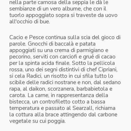
nella parte carnosa della seppia le dà le
sembianze di un vero albume, che con il
tuorlo appoggiato sopra si traveste da uovo
all'occhio di bue.
PAPPA MARY
SEPPIA AL TEGAMINO IN ZIMINO
Cacio e Pesce
continua sulla scia del gioco di
parole. Gnocchi di baccalà e patata
appoggiati su una crema di parmigiano e
pecorino, serviti con carciofi e grué di cacao
per la spinta acida finale. Sotto la pellicola
rossa, uno dei segni distintivi di chef Cipriani,
si cela
Radici
, un risotto in cui sfila tutto lo
scibile delle radici nostrane e non, dal sedano
rapa, al daikon, scorzanera, barbabietola e
carota. La carne, in rappresentanza della
bistecca, un controfiletto cotto a bassa
temperatura e passato al Searzall, richiama
la cottura alla brace attingendo dal carbone
vegetale su cui poggia.
CACIO E PESCE
IODIO
RISO E RADICI
BRACE