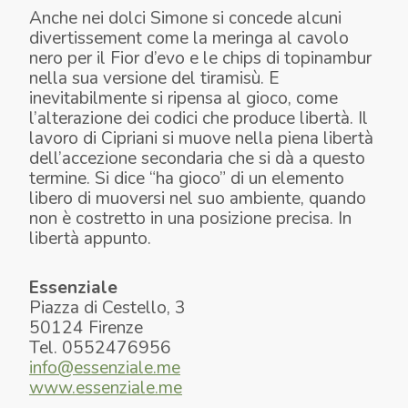
Anche nei dolci Simone si concede alcuni
divertissement come la meringa al cavolo
nero per il
Fior d’evo
e le chips di topinambur
nella sua versione del tiramisù. E
inevitabilmente si ripensa al gioco, come
l’alterazione dei codici che produce libertà. Il
lavoro di Cipriani si muove nella piena libertà
dell’accezione secondaria che si dà a questo
termine. Si dice “ha gioco” di un elemento
libero di muoversi nel suo ambiente, quando
non è costretto in una posizione precisa. In
libertà appunto.
TOPINAMBUR TIRAMISÙ
RISO E LATTE
FIOR D'EVO
Essenziale
Piazza di Cestello, 3
50124 Firenze
Tel. 0552476956
info@essenziale.me
www.essenziale.me