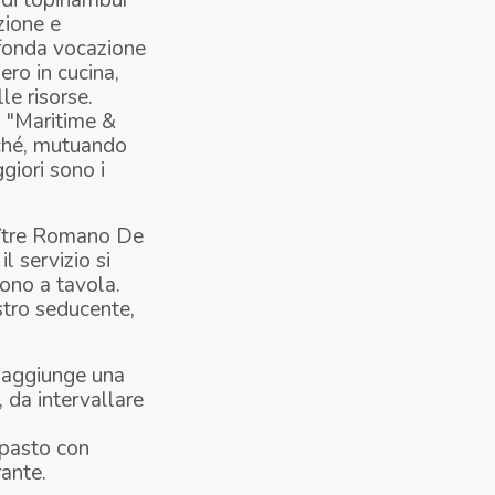
 di topinambur
zione e
ofonda vocazione
ero in cucina,
le risorse.
 "Maritime &
rché, mutuando
ggiori sono i
aître Romano De
l servizio si
sono a tavola.
istro seducente,
i aggiunge una
 da intervallare
mpasto con
rante.