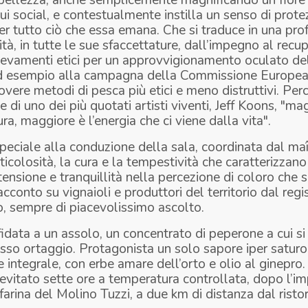
bellezza, anche semplicemente magnificando un fiore
i social, e contestualmente instilla un senso di prote
er tutto ciò che essa emana. Che si traduce in una pr
ità, in tutte le sue sfaccettature, dall’impegno al recup
llevamenti etici per un approvvigionamento oculato del
d esempio alla campagna della Commissione Europea
vere metodi di pesca più etici e meno distruttivi. Pe
 di uno dei più quotati artisti viventi, Jeff Koons, "ma
ra, maggiore è l’energia che ci viene dalla vita".
eciale alla conduzione della sala, coordinata dal m
icolosità, la cura e la tempestività che caratterizzano i
stensione e tranquillità nella percezione di coloro che 
acconto su vignaioli e produttori del territorio dal reg
co, sempre di piacevolissimo ascolto.
fidata a un assolo, un concentrato di peperone a cui s
sso ortaggio. Protagonista un solo sapore iper saturo,
e integrale, con erbe amare dell’orto e olio al ginepro.
ievitato sette ore a temperatura controllata, dopo l’i
 farina del Molino Tuzzi, a due km di distanza dal risto