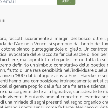
Iscriviti
NUTI
d’oro, raccolti sicuramente ai margini del bosco, oltre il
ada dell’Argine a Vencò, si sporgono dal bordo dei tu
i cotone bianco, punteggiandole di giallo. Un centrota
ica, evocatore delle raccolte fanciullesche di fiori p
 bicchiere, ma soprattutto elegantissimo in tutta la su
tremo definirlo un simbolo connotativo della poetica 
, frutto di una rara sensibilità nell’individuare quella
a inizio ‘900 dal biologo e artista
Ernst Haeckel
e sec
venti hanno una composizione intrinsecamente artistic
ckel si genera proprio dalla fusione fra arte e scienza,
re una sorgente delle arti figurative, considerate le 
do vivente. E qui arriviamo al concetto di estetica sor
i una miriade di segni presenti nel regno organico ch
llietano i nostri sensi, come fa l’arte. Nel caso di Anto