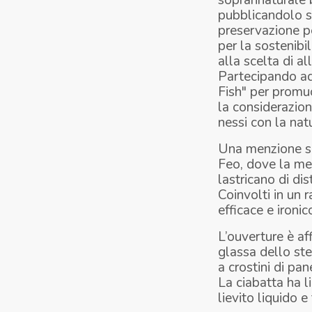
soprannaturale 
pubblicandolo su
preservazione p
per la sostenibil
alla scelta di a
Partecipando a
Fish" per promuo
la considerazione
nessi con la natu
Una menzione sp
Feo, dove la met
lastricano di di
Coinvolti in un r
efficace e ironi
L’ouverture è af
glassa dello ste
a crostini di pan
La ciabatta ha l
lievito liquido e