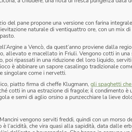
cicoria, a chiudere, una nota di fresca pungenza data d
zio del pane propone una versione con farina integral
lievitazione naturale di ventiquattro ore, con un mix di
mpasto.
ell’Argine a Vencò, da quest’anno proviene dalla regio
o, allevato e macellato in Friuli. Vengono cotti in una 
 poi ripassati in una riduzione del loro liquido, servit
ioco è abbinare un sapore casalingo tradizionale come
ne singolare come i nervetti.
ico, piatto firma di cheffe Klugmann,
gli spaghetti che
hé cotti in una estrazione di fragole; il condimento è 
la e semi di aglio orsino a punzecchiare la lieve dol
 Mancini vengono serviti freddi, quindi con un morso 
 è l’acidità, che vira quasi alla sapidità, data dalle er