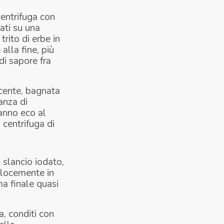
centrifuga con
ati su una
trito di erbe in
alla fine, più
di sapore fra
scente, bagnata
anza di
fanno eco al
 centrifuga di
 slancio iodato,
velocemente in
ma finale quasi
a, conditi con