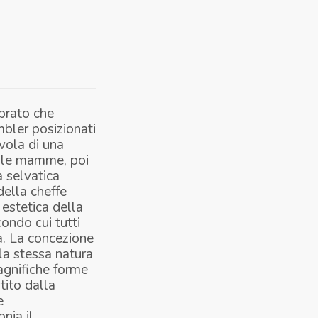
 prato che
mbler posizionati
vola di una
er le mamme, poi
a selvatica
della cheffe
 estetica della
ondo cui tutti
a. La concezione
 la stessa natura
magnifiche forme
tito dalla
e
nia il