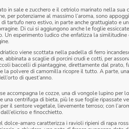
to in sale e zucchero e il cetriolo marinato nella sua 
ine, per potenziarne al massimo l’aroma, sono appoggi
di tartufo nero estivo, in parte anche grattugiato e un 
orragine. Di cui si aggiungono anche le foglie essiccate 
rto. Un esperimento ludico che enfatizza la similitudine 
gine.
driatico viene scottata nella padella di ferro incande
e, abbinata a scaglie di porcini crudi e cotti, per asson
iccoli baccelli di piantaggine, direttamente dal prato, 
e la polvere di camomilla ricopre il tutto. A parte, una
ell’orto di quest’anno.
alse accompagna le cozze, una di vongole lupino per lo
i e una centrifuga di bieta, più le sue foglie ripassate 
, per il sentore vegetale, lievemente terroso; con l’aro
 dall’elicriso e finocchietto.
l dolce-amaro caratterizza i ravioli ripieni di rapa ross