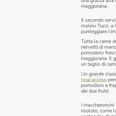
una glassa alla 
maggiorana.
Il secondo servi
molino Tuzzi, a 
punteggiare l’i
Tutta la carne d
nervetti di manz
pomodoro fresco,
maggiorana. Il g
un taglio di car
Un grande class
rosa acceso
perc
pomodoro e frago
dei due frutti.
I maccheroncini
risoluto, come lo