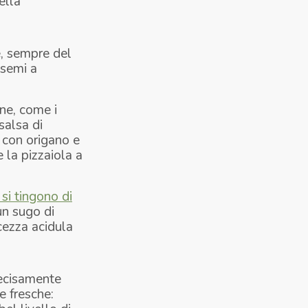
ella
e, sempre del
 semi a
ne, come i
salsa di
i con origano e
 la pizzaiola a
 si tingono di
un sugo di
cezza acidula
decisamente
be fresche: