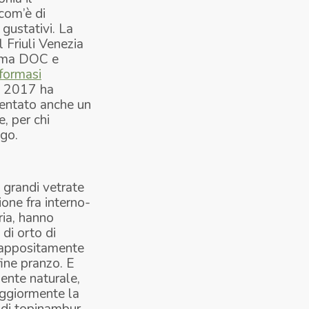
 com’è di
 gustativi. La
l Friuli Venezia
onima DOC e
sformasi
el 2017 ha
ventato anche un
, per chi
ngo.
e grandi vetrate
ione fra interno-
ria, hanno
 di orto di
o appositamente
fine pranzo. E
iente naturale,
aggiormente la