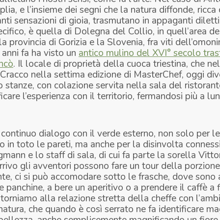
plia, e l’insieme dei segni che la natura diffonde, ricca
ti sensazioni di gioia, trasmutano in appaganti diletti
cifico, è quella di Dolegna del Collio, in quell’area de
a la provincia di Gorizia e la Slovenia, fra viti dell’om
e anni fa ha visto un
antico mulino del XVI° secolo tra
ncò
. Il locale di proprietà della cuoca triestina, che n
 Cracco nella settima edizione di MasterChef, oggi di
stanze, con colazione servita nella sala del ristorante
icare l’esperienza con il territorio, fermandosi più a lu
n continuo dialogo con il verde esterno, non solo per l
o in toto le pareti, ma anche per la disinvolta conness
mann e lo staff di sala, di cui fa parte la sorella Vitto
rrivo gli avventori possono fare un tour della porzione
ante, ci si può accomodare sotto le frasche, dove son
e panchine, a bere un aperitivo o a prendere il caffè a 
torniamo alla relazione stretta della cheffe con l’amb
natura, che quando è così serrato ne fa identificare m