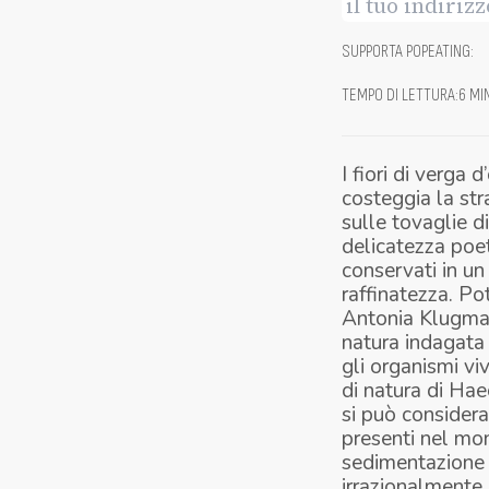
SUPPORTA POPEATING
:
TEMPO DI LETTURA
:
6 MI
I fiori di verga 
costeggia la str
sulle tovaglie d
delicatezza poet
conservati in un
raffinatezza. Po
Antonia Klugmann
natura indagata 
gli organismi vi
di natura di Hae
si può considera
presenti nel mon
sedimentazione d
irrazionalmente a