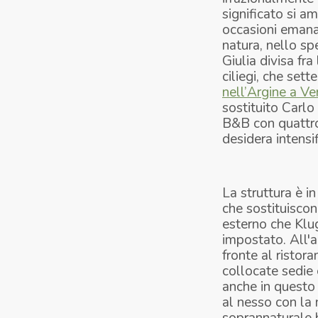
significato si am
occasioni emanan
natura, nello spe
Giulia divisa fr
ciliegi, che sett
nell’
Argine a Ve
sostituito Carlo
B&B con quattro 
desidera intensif
La struttura è i
che sostituiscon
esterno che Klug
impostato. All'a
fronte al ristor
collocate sedie 
anche in questo 
al nesso con la 