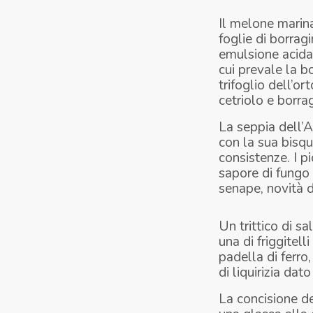
Il melone marina
foglie di borrag
emulsione acida 
cui prevale la b
trifoglio dell’o
cetriolo e borra
La seppia dell’A
con la sua bisqu
consistenze. I p
sapore di fungo 
senape, novità d
Un trittico di s
una di friggitell
padella di ferro
di liquirizia dato
La concisione de