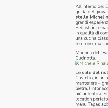
All’interno del 
guida del giov
stella Michelin
grandi esperienz
Sebastián) e na
in qualità di con
una cucina class
territorio, ma ch
Madrina dell’eve
Cucinotta.
Le sale del ris
Castello, in un 
mantenere – grazi
pietra, l'intonac
più autentica. S
location perfett
menù Tapas abbin