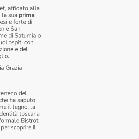
et, affidato alla
o la sua
prima
esi e forte di
en e San
me di Saturnia o
uoi ospiti con
izione e del
lio.
ia Grazia
terreno del
 che ha saputo
me il legno, la
 identità toscana
formale Bistrot,
per scoprire il