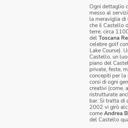
Ogni dettaglio d
messo al serviz
la meraviglia di
che il Castello 
terre, circa 110
del
Toscana Res
celebre golf co
Lake Course). Un
Castello, un luo
piano del Castel
private, feste, 
concepiti per la
corsi di ogni ge
creativi (come, 
ristrutturate an
bar. Si tratta d
2002 vi girò al
come
Andrea B
del Castello qua