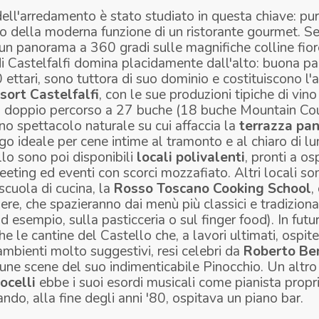
ell'arredamento è stato studiato in questa chiave: pur
io della moderna funzione di un ristorante gourmet. S
 un panorama a 360 gradi sulle magnifiche colline fior
di Castelfalfi domina placidamente dall'alto: buona pa
0 ettari, sono tuttora di suo dominio e costituiscono l
ort Castelfalfi
, con le sue produzioni tipiche di vino 
n doppio percorso a 27 buche (18 buche Mountain Co
o spettacolo naturale su cui affaccia la
terrazza pa
go ideale per cene intime al tramonto e al chiaro di lu
lo sono poi disponibili
locali polivalenti
, pronti a os
meeting ed eventi con scorci mozzafiato. Altri locali so
 scuola di cucina, la
Rosso Toscano Cooking School
,
nere, che spazieranno dai menù più classici e tradiziona
ad esempio, sulla pasticceria o sul finger food). In fut
che le cantine del Castello che, a lavori ultimati, ospi
i ambienti molto suggestivi, resi celebri da
Roberto Be
cune scene del suo indimenticabile Pinocchio. Un alt
ocelli
ebbe i suoi esordi musicali come pianista propr
ndo, alla fine degli anni '80, ospitava un piano bar.