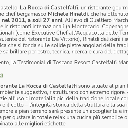
Castello,
La Rocca di Castelfalfi
, un ristorante gourm
ane chef bergamasco
Michele Rinaldi
, che ha ottenut
 nel 2011, a soli 27 anni
. Allievo di Gualtiero March
e in ristoranti internazionali (a Montecarlo, Copenagh
zionali (come Executive Chef all'Acquacotta delle Ter
sulente del ristorante Da Vittorio), Rinaldi delizierà i s
ica che si fonda sulle solide pietre angolari della trad
e sa brillare per estro, tecnica, ricerca e cura del dettag
nto, la Testimonial di Toscana Resort Castelfalfi Mar
torante La Rocca di Castelfalfi
sono situate al pian 
ambiente suggestivo, ristrutturato con estremo rigore,
e all'uso di materiali tipici della tradizione locale co
o e il cotto – l'integrità storica della struttura e la sua
empre a pian terreno sarà presente un accogliente e in
a per gustare in totale relax una cucina più semplice o 
ato alle migliori etichette.