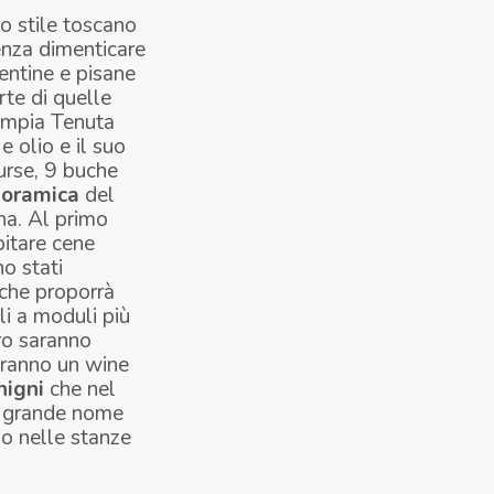
o stile toscano
enza dimenticare
entine e pisane
rte di quelle
'ampia Tenuta
e olio e il suo
urse, 9 buche
noramica
del
na. Al primo
pitare cene
no stati
 che proporrà
li a moduli più
uro saranno
teranno un wine
nigni
che nel
ro grande nome
io nelle stanze