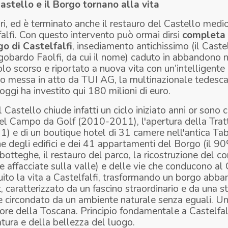
 Castello e il Borgo tornano alla vita
ri, ed è terminato anche il restauro del Castello medi
falfi. Con questo intervento può ormai dirsi
completa 
go di Castelfalfi
, insediamento antichissimo (il Caste
gobardo Faolfi, da cui il nome) caduto in abbandono ne
lo scorso e riportato a nuova vita con un’intelligente 
ro messa in atto da TUI AG, la multinazionale tedesca
ggi ha investito qui 180 milioni di euro.
 Castello chiude infatti un ciclo iniziato anni or sono 
el Campo da Golf (2010-2011), l'apertura della Tratto
) e di un boutique hotel di 31 camere nell'antica Ta
one degli edifici e dei 41 appartamenti del Borgo (il 90
 botteghe, il restauro del parco, la ricostruzione del 
ne affacciate sulla valle) e delle vie che conducono al
uito la vita a Castelfalfi, trasformando un borgo abba
caratterizzato da un fascino straordinario e da una st
 e circondato da un ambiente naturale senza eguali. U
ore della Toscana. Principio fondamentale a Castelfalf
atura e della bellezza del luogo.