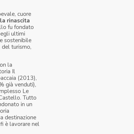
oevale, cuore
la rinascita
llo fu fondato
gli ultimi
e sostenibile
 del turismo,
con la
ria Il
baccaia (2013),
% già venduti),
complesso Le
 Castello. Tutto
ndonato in un
oria
na destinazione
i è lavorare nel