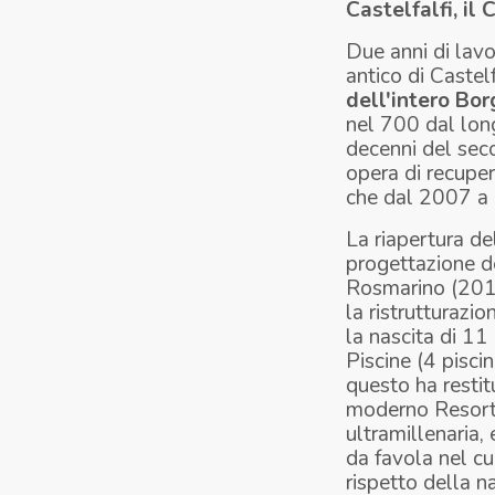
Castelfalfi, il
Due anni di lavo
antico di Castel
dell'intero Bor
nel 700 dal lon
decenni del seco
opera di recupe
che dal 2007 a o
La riapertura del
progettazione d
Rosmarino (2011
la ristrutturazi
la nascita di 11
Piscine (4 pisci
questo ha restit
moderno Resort, 
ultramillenaria,
da favola nel cu
rispetto della n