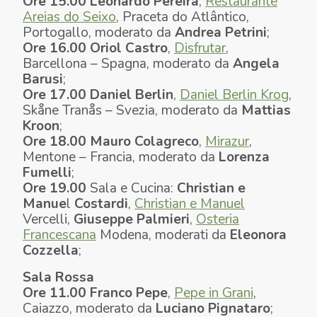
Ore 15.00
Leonardo Pereira
,
Restaurante
Areias do Seixo
, Praceta do Atlântico,
Portogallo, moderato da
Andrea
Petrini
;
Ore 16.00
Oriol Castro
,
Disfrutar
,
Barcellona – Spagna, moderato da
Angela
Barusi
;
Ore 17.00
Daniel Berlin
,
Daniel Berlin Krog
,
Skåne Tranås – Svezia, moderato da
Mattias
Kroon
;
Ore 18.00
Mauro Colagreco
,
Mirazur
,
Mentone – Francia, moderato da
Lorenza
Fumelli
;
Ore 19.00
Sala e Cucina:
Christian e
Manue
l
Costardi
,
Christian e Manuel
Vercelli,
Giuseppe Palmieri
,
Osteria
Francescana
Modena, moderati da
Eleonora
Cozzella
;
Sala Rossa
Ore 11.00
Franco Pepe
,
Pepe in Grani
,
Caiazzo, moderato da
Luciano Pignataro
;