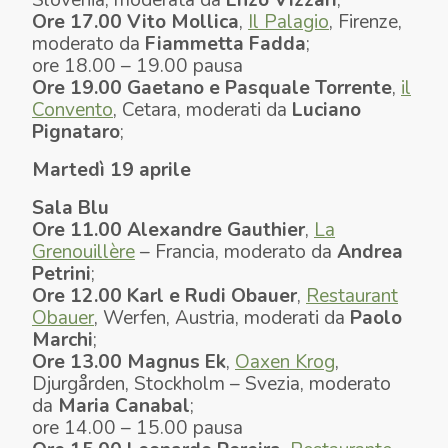
Ore 17.00
Vito Mollica
,
Il Palagio
, Firenze,
moderato da
Fiammetta Fadda
;
ore 18.00 – 19.00 pausa
Ore 19.00 Gaetano e Pasquale
Torrente
,
il
Convento
, Cetara, moderati da
Luciano
Pignataro
;
Martedì 19 aprile
Sala Blu
Ore 11.00
Alexandre Gauthier
,
La
Grenouillère
– Francia, moderato da
Andrea
Petrini
;
Ore 12.00
Karl e Rudi
Obauer
,
Restaurant
Obauer
, Werfen, Austria, moderati da
Paolo
Marchi
;
Ore 13.00
Magnus Ek
,
Oaxen Krog
,
Djurgården, Stockholm – Svezia, moderato
da
Maria Canabal
;
ore 14.00 – 15.00 pausa