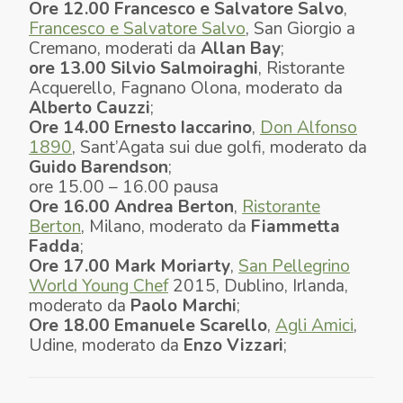
Ore 12.00
Francesco e Salvatore
Salvo
,
Francesco e Salvatore Salvo
, San Giorgio a
Cremano, moderati da
Allan
Bay
;
ore 13.00
Silvio Salmoiraghi
, Ristorante
Acquerello, Fagnano Olona, moderato da
Alberto Cauzzi
;
Ore 14.00
Ernesto
Iaccarino
,
Don Alfonso
1890
, Sant’Agata sui due golfi, moderato da
Guido Barendson
;
ore 15.00 – 16.00 pausa
Ore 16.00
Andrea Berton
,
Ristorante
Berton
, Milano, moderato da
Fiammetta
Fadda
;
Ore 17.00
Mark Moriarty
,
San Pellegrino
World Young Chef
2015, Dublino, Irlanda,
moderato da
Paolo Marchi
;
Ore 18.00
Emanuele Scarello
,
Agli Amici
,
Udine, moderato da
Enzo Vizzari
;