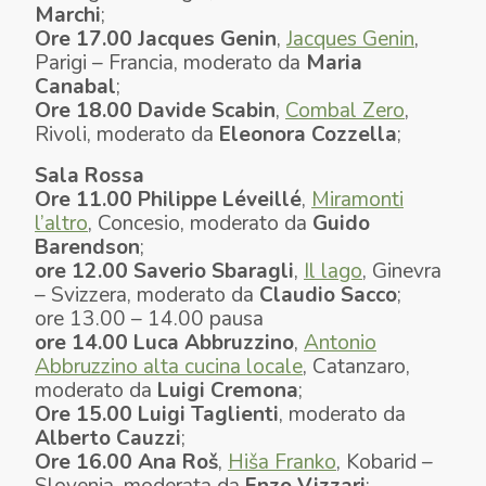
Marchi
;
Ore 17.00
Jacques Genin
,
Jacques Genin
,
Parigi – Francia, moderato da
Maria
Canabal
;
Ore 18.00
Davide Scabin
,
Combal Zero
,
Rivoli, moderato da
Eleonora Cozzella
;
Sala Rossa
Ore 11.00
Philippe
Léveillé
,
Miramonti
l’altro
, Concesio, moderato da
Guido
Barendson
;
ore 12.00
Saverio
Sbaragli
,
Il lago
, Ginevra
– Svizzera, moderato da
Claudio Sacco
;
ore 13.00 – 14.00 pausa
ore 14.00
Luca
Abbruzzino
,
Antonio
Abbruzzino alta cucina locale
, Catanzaro,
moderato da
Luigi Cremona
;
Ore 15.00
Luigi Taglienti
, moderato da
Alberto Cauzzi
;
Ore 16.00
Ana Roš
,
Hiša Franko
, Kobarid –
Slovenia, moderata da
Enzo Vizzari
;