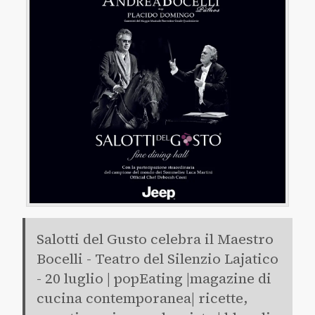
Salotti del Gusto celebra il Maestro
Bocelli - Teatro del Silenzio Lajatico
- 20 luglio | popEating |magazine di
cucina contemporanea| ricette,