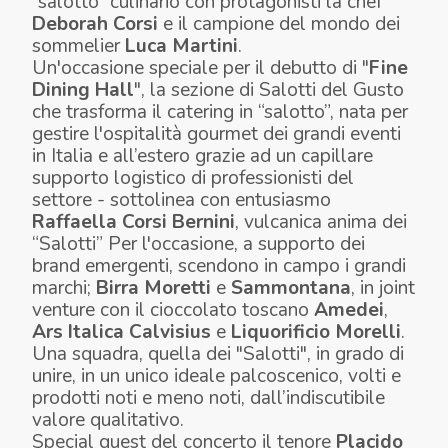
“salotto” culinario con protagonisti la chef
Deborah Corsi
e il campione del mondo dei
sommelier
Luca Martini
.
Un'occasione speciale per il debutto di "
Fine
Dining Hall
", la sezione di Salotti del Gusto
che trasforma il catering in “salotto”, nata per
gestire l'ospitalità gourmet dei grandi eventi
in Italia e all’estero grazie ad un capillare
supporto logistico di professionisti del
settore - sottolinea con entusiasmo
Raffaella Corsi Bernini
, vulcanica anima dei
“Salotti” Per l'occasione, a supporto dei
brand emergenti, scendono in campo i grandi
marchi;
Birra Moretti
e
Sammontana
, in joint
venture con il cioccolato toscano
Amedei
,
Ars Italica Calvisius
e
Liquorificio Morelli
.
Una squadra, quella dei "Salotti", in grado di
unire, in un unico ideale palcoscenico, volti e
prodotti noti e meno noti, dall’indiscutibile
valore qualitativo.
Special guest del concerto il tenore
Placido