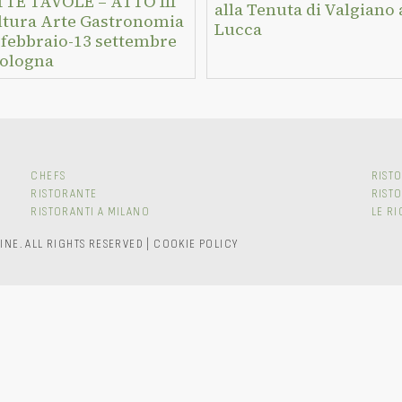
TTE TAVOLE – ATTO III
alla Tenuta di Valgiano 
ltura Arte Gastronomia
Lucca
 febbraio-13 settembre
Bologna
CHEFS
RISTO
RISTORANTE
RIST
RISTORANTI A MILANO
LE RI
INE.
ALL RIGHTS RESERVED
|
COOKIE POLICY