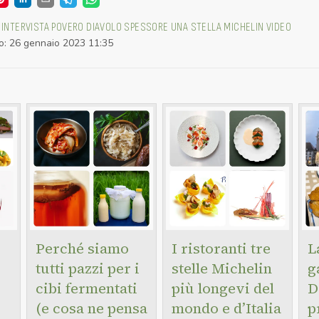
INTERVISTA
POVERO DIAVOLO
SPESSORE
UNA STELLA MICHELIN
VIDEO
o
:
26 gennaio 2023 11:35
Perché siamo
I ristoranti tre
L
tutti pazzi per i
stelle Michelin
g
cibi fermentati
più longevi del
D
(e cosa ne pensa
mondo e d’Italia
p