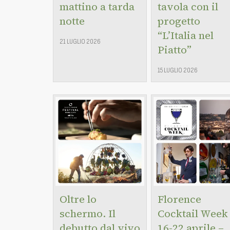
mattino a tarda
tavola con il
notte
progetto
“L’Italia nel
21 LUGLIO 2026
Piatto”
15 LUGLIO 2026
Oltre lo
Florence
schermo. Il
Cocktail Week
debutto dal vivo
16-22 aprile –