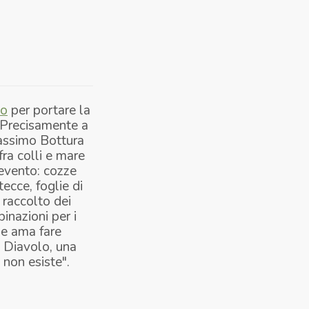
lo
per portare la
. Precisamente a
Massimo Bottura
fra colli e mare
'evento: cozze
ecce, foglie di
l raccolto dei
binazioni per i
he ama fare
o Diavolo, una
 non esiste".