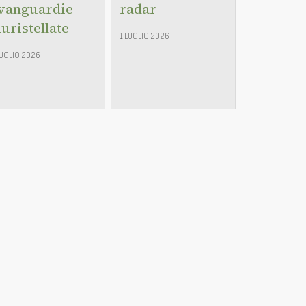
vanguardie
radar
luristellate
1 LUGLIO 2026
LUGLIO 2026