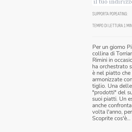
SUPPORTA POPEATING
:
TEMPO DI LETTURA
:
1 MI
Per un giorno Pi
collina di Torri
Rimini in occasi
ha orchestrato so
è nel piatto che
armonizzate con 
tiglio. Una delle
"prodotti" del su
suoi piatti. Un 
anche confrontan
volta l'anno, pe
Scoprite cos'è...