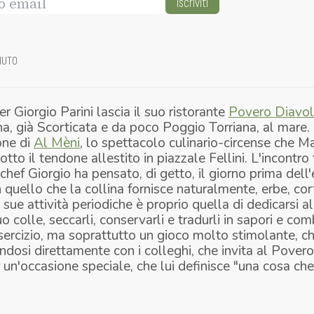
Iscriviti
NUTO
er Giorgio Parini lascia il suo ristorante
Povero Diavo
ana, già Scorticata e da poco Poggio Torriana, al mare
one di
Al Mèni
, lo spettacolo culinario-circense che 
tto il tendone allestito in piazzale Fellini. L'incontro 
 chef Giorgio ha pensato, di getto, il giorno prima dell
quello che la collina fornisce naturalmente, erbe, cort
 sue attività periodiche è proprio quella di dedicarsi a
o colle, seccarli, conservarli e tradurli in sapori e com
esercizio, ma soprattutto un gioco molto stimolante, c
dosi direttamente con i colleghi, che invita al Pover
r un'occasione speciale, che lui definisce "una cosa che