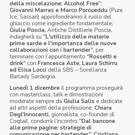
della miscelazione: Alcohol Free”
;
Giovanni Marras e Marco Porcueddu
(Pure
Ice, Sassari) approfondiranno il ruolo del
ghiaccio come ingrediente fondamentale;
Giulia Poscia,
Antiche Distillerie Poscia,
indagherà su
“
L'utilizzo delle materie
prime sarde e l'importanza delle nuove
collaborazioni con i bartender”,
per
terminare con l’appuntamento
“Rossetti e
drink”
con
Francesca Aste, Laura Schirru
ed Elisa Locci
della SBS – Sorellanza
Barlady Sardegna.
Lunedì 1 dicembre
il programma proseguirà
con masterclass, talk e dimostrazioni
moderate sempre da
Giulia Salis
e
dedicate
ad altri aspetti della professione.
Chiara
Degl’Innocenti,
giornalista, co-founder di
Coqtail, condurrà l’incontro
“Dal bancone
alle prime pagine: strategie di
comunicazione per bartender”
;
Cristiana