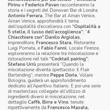
Pirinu
e
Federico Pavan
racconteranno la
storia e i segreti del Donovan Bar di Londra;
Antonio Ferrara
, The Bar at Aman Venice,
Aman Venice, approfondirà il tema
dell’ospitalità d’eccellenza con
“Ospitalità a
5 stelle, il lusso dell’accoglienza”
; “
4
Chiacchiere con”
Danilo Argiolas
,
imprenditore,
F
rancesc
o Stara
,
Ristorante
Luigi Pomata, e
Fabio Fanni
, Locale Firenze,
esploreranno la relazione tra miscelazione e
ristorazione nel talk
“Cocktail pairing”
;
Stefano Urrù
presenterà “Quando la
miscelazione diventa spettacolo: il Flair
Bartending”; mentre
Peppe Dor
ia
, Volare
Bologna, guiderà un approfondimento
dedicato all’Aperitivo Italiano. E poi una serie
di masterclass
collegate all’utilizzo di
ingredienti diversi in miscelazione, nel
dettaglio
Caffè, Birra e Vino
, tenute
rispettivamente da
Francesco Masala,