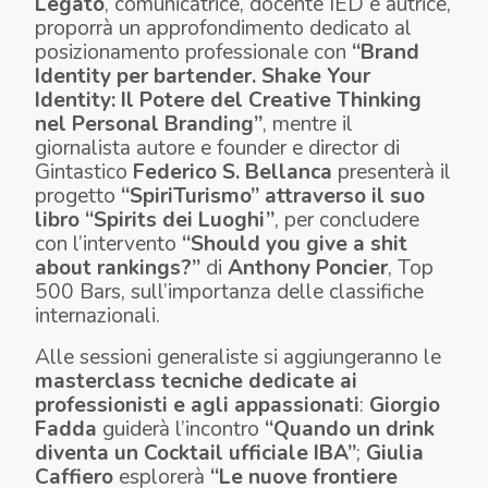
Legato
, comunicatrice, docente IED e autrice,
proporrà un approfondimento dedicato al
posizionamento professionale con
“Brand
Identity per bartender. Shake Your
Identity: Il Potere del Creative Thinking
nel Personal Branding”
, mentre il
giornalista autore e founder e director di
Gintastico
Federico S. Bellanca
presenterà il
progetto
“SpiriTurismo” attraverso il suo
libro “Spirits dei Luoghi”
, per concludere
con l’intervento
“Should you give a shit
about rankings?”
di
Anthony Poncier
, Top
500 Bars, sull’importanza delle classifiche
internazionali.
Alle sessioni generaliste si aggiungeranno le
masterclass tecniche dedicate ai
professionisti e agli appassionati
:
Giorgio
Fadda
guiderà l’incontro
“Quando un drink
diventa un Cocktail ufficiale IBA”
;
Giulia
Caffiero
esplorerà
“Le nuove frontiere