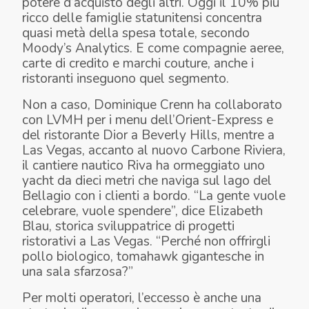
potere d’acquisto degli altri. Oggi il 10% più
ricco delle famiglie statunitensi concentra
quasi metà della spesa totale, secondo
Moody’s Analytics. E come compagnie aeree,
carte di credito e marchi couture, anche i
ristoranti inseguono quel segmento.
Non a caso, Dominique Crenn ha collaborato
con LVMH per i menu dell’Orient-Express e
del ristorante Dior a Beverly Hills, mentre a
Las Vegas, accanto al nuovo Carbone Riviera,
il cantiere nautico Riva ha ormeggiato uno
yacht da dieci metri che naviga sul lago del
Bellagio con i clienti a bordo. “
La gente vuole
celebrare, vuole spendere
”, dice Elizabeth
Blau, storica sviluppatrice di progetti
ristorativi a Las Vegas. “
Perché non offrirgli
pollo biologico, tomahawk gigantesche in
una sala sfarzosa
?”
Per molti operatori, l’eccesso è anche una