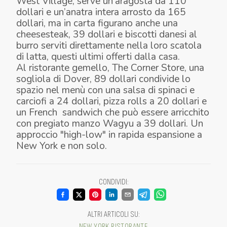
West Village, serve un’aragosta da 110
dollari e un’anatra intera arrosto da 165
dollari, ma in carta figurano anche una
cheesesteak, 39 dollari e biscotti danesi al
burro serviti direttamente nella loro scatola
di latta, questi ultimi offerti dalla casa.
Al ristorante gemello, The Corner Store, una
sogliola di Dover, 89 dollari condivide lo
spazio nel menù con una salsa di spinaci e
carciofi a 24 dollari, pizza rolls a 20 dollari e
un French sandwich che può essere arricchito
con pregiato manzo Wagyu a 39 dollari. Un
approccio "high-low" in rapida espansione a
New York e non solo.
CONDIVIDI
:
ALTRI ARTICOLI SU
:
NEW YORK
RISTORANTE