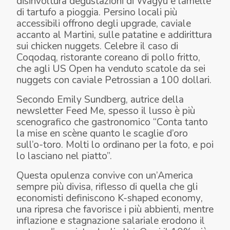
disinvoltura degustazioni di Wagyu e lamelle
di tartufo a pioggia. Persino locali più
accessibili offrono degli upgrade, caviale
accanto al Martini, sulle patatine e addirittura
sui chicken nuggets. Celebre il caso di
Coqodaq, ristorante coreano di pollo fritto,
che agli US Open ha venduto scatole da sei
nuggets con caviale Petrossian a 100 dollari.
Secondo Emily Sundberg, autrice della
newsletter Feed Me, spesso il lusso è più
scenografico che gastronomico “Conta tanto
la mise en scène quanto le scaglie d’oro
sull’o-toro. Molti lo ordinano per la foto, e poi
lo lasciano nel piatto”.
Questa opulenza convive con un’America
sempre più divisa, riflesso di quella che gli
economisti definiscono
K-shaped economy
,
una ripresa che favorisce i più abbienti, mentre
inflazione e stagnazione salariale erodono il