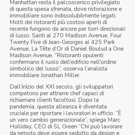
Manhattan resta il palcoscenico privilegiato
di questa spesa sfrenata, dove ristorazione e
immobiliare sono indissolubilmente legati.
Molti dei ristoranti più costosi aperti di
recente fungono da ancore per torri direzionali
di lusso. Santi al 270 Madison Avenue, Four
Twenty Five di Jean-Georges al 425 Park
Avenue, La Tête d’Or di Daniel Boulud a One
Madison Avenue. “
Ristoranti opulenti
confermano il ruolo dell’edificio nell’ordine
simbolico del lusso
”, osserva l’analista
immobiliare Jonathan Miller.
Dall’inizio del XXI secolo, gli sviluppatori
competono per attrarre chef capaci di
richiamare clienti facoltosi. Dopo la
pandemia, questa alleanza è diventata
cruciale per riportare i lavoratori in ufficio. “
È
un vero cambio generazionale
”, spiega Marc
Holliday, CEO di SL Green “
Chi può lavorare
da remoto deve essere sedotto da design e