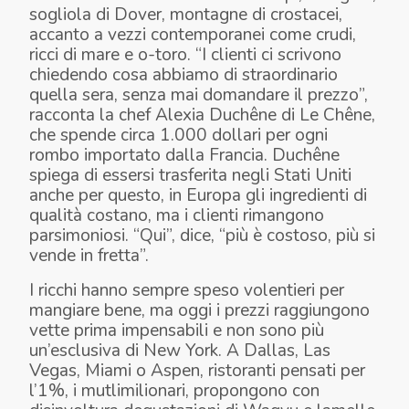
sogliola di Dover, montagne di crostacei,
accanto a vezzi contemporanei come crudi,
ricci di mare e o-toro. “
I clienti ci scrivono
chiedendo cosa abbiamo di straordinario
quella sera, senza mai domandare il prezzo
”,
racconta la chef Alexia Duchêne di Le Chêne,
che spende circa 1.000 dollari per ogni
rombo importato dalla Francia. Duchêne
spiega di essersi trasferita negli Stati Uniti
anche per questo, in Europa gli ingredienti di
qualità costano, ma i clienti rimangono
parsimoniosi. “
Qui
”, dice, “
più è costoso, più si
vende in fretta
”.
I ricchi hanno sempre speso volentieri per
mangiare bene, ma oggi i prezzi raggiungono
vette prima impensabili e non sono più
un’esclusiva di New York. A Dallas, Las
Vegas, Miami o Aspen, ristoranti pensati per
l’1%, i mutlimilionari, propongono con