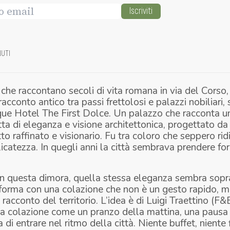
Iscriviti
NUTI
 che raccontano secoli di vita romana in via del Cors
acconto antico tra passi frettolosi e palazzi nobiliari,
tique Hotel The First Dolce. Un palazzo che racconta u
ta di eleganza e visione architettonica, progettato d
tto raffinato e visionario. Fu tra coloro che seppero rid
catezza. In quegli anni la città sembrava prendere fo
in questa dimora, quella stessa eleganza sembra sopr
forma con una colazione che non è un gesto rapido, ma
 racconto del territorio. L’idea è di Luigi Traettino (F
a colazione come un pranzo della mattina, una pausa
di entrare nel ritmo della città. Niente buffet, niente f