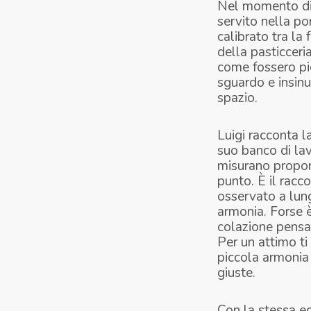
Nel momento di d
servito nella po
calibrato tra la
della pasticceri
come fossero pic
sguardo e insinu
spazio.
Luigi racconta l
suo banco di la
misurano propor
punto. È il racc
osservato a lung
armonia. Forse è
colazione pensa
Per un attimo ti
piccola armonia 
giuste.
Con la stessa ed