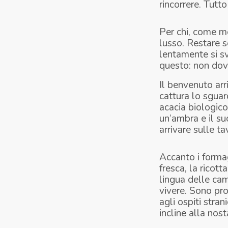
rincorrere. Tutto
Per chi, come me
lusso. Restare se
lentamente si sv
questo: non dove
Il benvenuto arr
cattura lo sguard
acacia biologico
un’ambra e il su
arrivare sulle t
Accanto i formag
fresca, la ricot
lingua delle ca
vivere. Sono pro
agli ospiti stran
incline alla nos