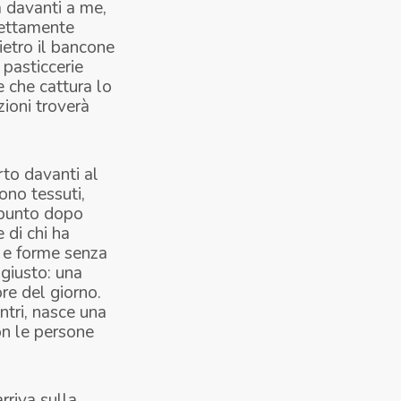
a davanti a me,
fettamente
dietro il bancone
 pasticcerie
e che cattura lo
zioni troverà
rto davanti al
ono tessuti,
 punto dopo
 di chi ha
e e forme senza
giusto: una
re del giorno.
ntri, nasce una
con le persone
rriva sulla