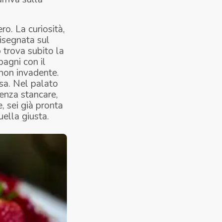
o. La curiosità,
disegnata sul
o trova subito la
pagni con il
 non invadente.
sa. Nel palato
enza stancare,
, sei già pronta
uella giusta.