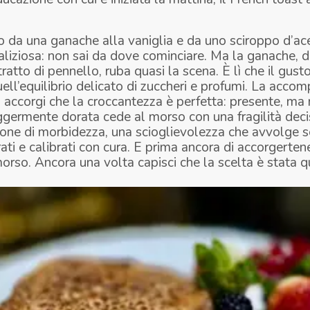
da una ganache alla vaniglia e da uno sciroppo d’acer
maliziosa: non sai da dove cominciare. Ma la ganache, 
ratto di pennello, ruba quasi la scena. È lì che il gust
quell’equilibrio delicato di zuccheri e profumi. La accom
i accorgi che la croccantezza è perfetta: presente, ma
ggermente dorata cede al morso con una fragilità deci
ione di morbidezza, una scioglievolezza che avvolge s
ati e calibrati con cura. E prima ancora di accorgertene
orso. Ancora una volta capisci che la scelta è stata q