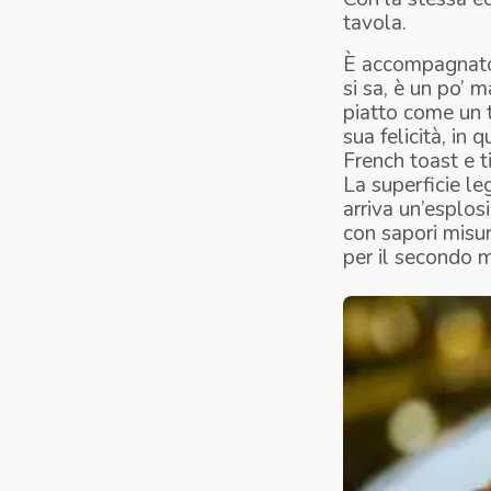
tavola.
È accompagnato 
si sa, è un po’ 
piatto come un t
sua felicità, in 
French toast e t
La superficie le
arriva un’esplos
con sapori misur
per il secondo m