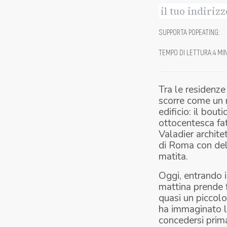
SUPPORTA POPEATING
:
TEMPO DI LETTURA
:
4 MI
Tra le residenze
scorre come un r
edificio: il bou
ottocentesca fat
Valadier archite
di Roma con deli
matita.
Oggi, entrando 
mattina prende 
quasi un piccolo
ha immaginato l
concedersi prima 