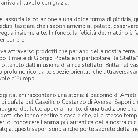
 arriva al tavolo con grazia.
, associa la colazione a una dolce forma di pigrizia, 
duti, lasciare che i sapori arrivino al palato, osservar
eglia insieme a te. In fondo, la felicità del mattino è f
r correre.
iva attraverso prodotti che parlano della nostra terra.
o il miele di Giorgio Poeta e in particolare “la Stella”
 ottenuto dall’infusione di anice stellato. Brilla nel v
o profumo ricorda le spezie orientali che attraversavan
avole d’Europa.
gi italiani raccontano una storia: il pecorino di Amatri
ta di bufala del Caseificio Costanzo di Aversa. Sapori c
mpagne, del latte appena munto, di una tradizione che
dotti che fanno sentire a casa e che, allo stesso tem
ieri di conoscere l’anima più autentica della nostra cuci
talgia, questi sapori sono anche porte segrete della m