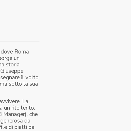
o, dove Roma
 sorge un
na storia
a Giuseppe
isegnare il volto
rma sotto la sua
avvivere. La
 un rito lento,
&B Manager), che
 generosa da
ile di piatti da