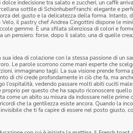
olce indecisione tra salato e zuccheri, un caffè arriv
rcellana sottile di SchönhuberFranchi: elegante e per
 forza del gusto e la delicatezza della forma. Intanto, 
a Velo, il pastry chef Andrea Cingottini dispone le mini
cole gemme. È una sfilata silenziosa di colori e form
a un pensiero: forse, dopo il salato, una di quelle crea
a sua idea di colazione con la stessa passione di un sa
voro. Le parole scorrono come mani esperte che scelg
zioni, immaginano tagli. La sua visione prende forma
onto di chi crede profondamente in ciò che fa, ma anche
o l’ospitalità, vedendo passare molti abiti cuciti mal
 proprio per questo che ha saputo riconoscere quello 
ta come un abito su misura da indossare nelle prime o
 ricordi che la gentilezza esiste ancora. Quando la inco
invisibile che ti fa capire di essere nel posto giusto, 
ucazione con cui è iniziata la mattina, il French toast a