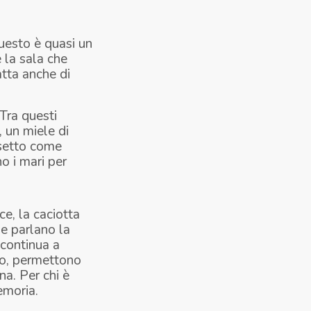
questo è quasi un
e la sala che
atta anche di
 Tra questi
, un miele di
asetto come
o i mari per
ce, la caciotta
he parlano la
 continua a
po, permettono
na. Per chi è
emoria.