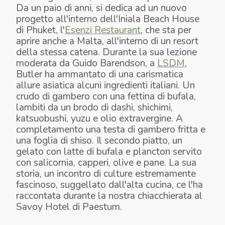
Da un paio di anni, si dedica ad un nuovo
progetto all'interno dell'Iniala Beach House
di Phuket, l'
Esenzi Restaurant
, che sta per
aprire anche a Malta, all'interno di un resort
della stessa catena. Durante la sua lezione
moderata da Guido Barendson, a
LSDM
,
Butler ha ammantato di una carismatica
allure asiatica alcuni ingredienti italiani. Un
crudo di gambero con una fettina di bufala,
lambiti da un brodo di dashi, shichimi,
katsuobushi, yuzu e olio extravergine. A
completamento una testa di gambero fritta e
una foglia di shiso. Il secondo piatto, un
gelato con latte di bufala e plancton servito
con salicornia, capperi, olive e pane. La sua
storia, un incontro di culture estremamente
fascinoso, suggellato dall'alta cucina, ce l'ha
raccontata durante la nostra chiacchierata al
Savoy Hotel di Paestum.
TIM BUTLER
GELATO ALLE ALGHE, SALICORNIA, CAPPERI, PANE
TIM BUTLER