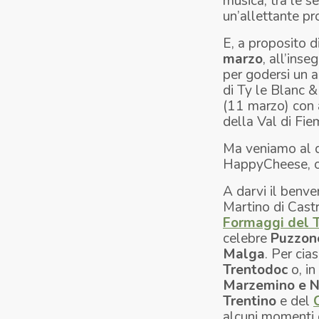
musica, tra le s
un’allettante p
E, a proposito d
marzo
, all’inse
per godersi un a
di Ty le Blanc &
(11 marzo) con a
della Val di Fie
Ma veniamo al du
HappyCheese, ol
A darvi il benve
Martino di Cast
Formaggi del T
celebre
Puzzon
Malga
. Per cia
Trentodoc
o, in
Marzemino e N
Trentino
e del
alcuni momenti 