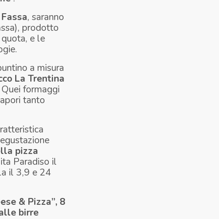
i Fassa
, saranno
assa), prodotto
 quota, e le
ogie.
untino a misura
cco
La Trentina
. Quei formaggi
sapori tanto
atteristica
 degustazione
lla pizza
ta Paradiso il
a il 3,9 e 24
ese & Pizza”
, 8
alle birre