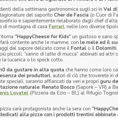
redienti della settimana gastronomica sugli sci in
Val d
stagionature del saporito
Cher de Fascia
(o Cuor di F
eificio e sapientemente rielaborato dagli chef d’alta
ne di montagna di casa
Ferrari
, nelle loro diverse tipol
 ritorna
“HappyCheese for Kids”
un gustoso e sano sp
 farà contente anche le mamme, con
le mele ed il su
aggi dal sapore delicato come il
Fontal
o il
Dolomiti
più piccoli, “sanno di latte di mucca” abbinati ad altri 
la lucanica o lo speck cotto.
m0 da gustare in alta quota
che hanno come loro car
resenza dei produttori
, autori di ciò che troverete in
te speciali, saranno affiancati da veri e propri
guru de
itazione naturale
:
Renato Bosco
(Saporè – VR) a Bai
enis Lovatel
(Pizzeria da Ezio – BL) al Rifugio Tognol
pizza sarà protagonista anche la sera con
“
HappyChe
dicati alla pizze con i prodotti trentini
abbinate 