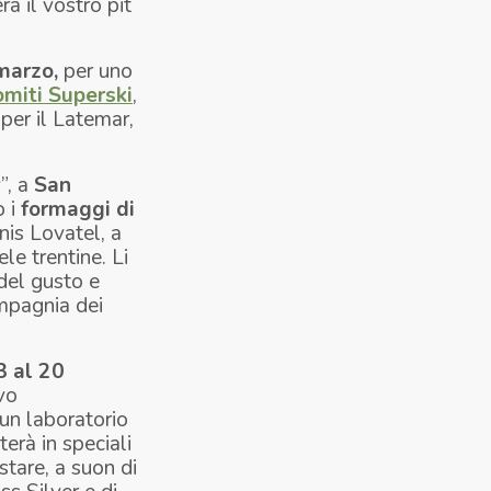
erà il vostro
pit
 marzo,
per uno
miti Superski
,
per il Latemar,
”, a
San
o i
formaggi di
nis Lovatel, a
ele trentine. Li
 del gusto e
ompagnia dei
3 al 20
vo
un laboratorio
erà in speciali
stare, a suon di