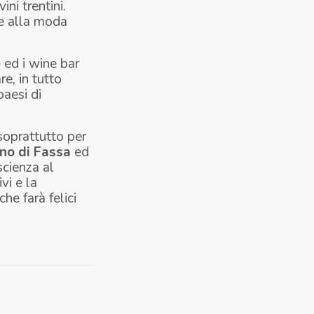
vini trentini.
 e alla moda
e
ed i wine bar
e, in tutto
paesi di
 soprattutto per
no di Fassa
ed
scienza al
vi e la
che farà felici