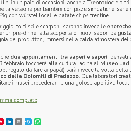
li
e, in un paio di occasioni, anche a
Trentodoc
e altri 
he la versione per bambini con pizze simpatiche, sane
Pig
con würstel locali e patate chips trentine.
ggio, tolti sci e scarponi, saranno invece le
enotech
er un pre-dinner alla scoperta di nuovi sapori da gustar
nia dei produttori, immersi nella calda atmosfera dei 
nche
due appuntamenti tra saperi e sapori
, pensati
 18 febbraio toccherà alla cultura ladina al
Museo Ladi
bel regalo da fare ai papà!) sarà invece la volta della 
o delle Dolomiti di Predazzo
. Due laboratori creati
isitare i musei precederanno una goloso aperitivo
local
gramma completo