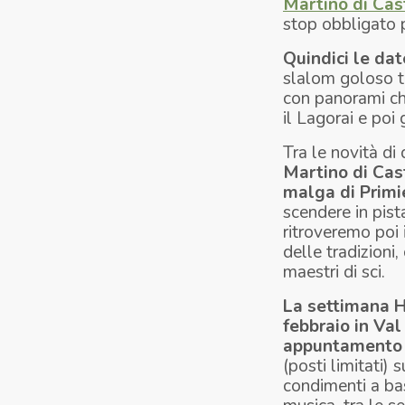
Martino di Cas
stop
obbligato p
Quindici le dat
slalom goloso tra
con panorami ch
il Lagorai e poi
Tra le novità di
Martino di Cas
malga di Primi
scendere in pista
ritroveremo poi 
delle tradizioni
maestri di sci.
La settimana
febbraio in Val
appuntamento 
(posti limitati)
condimenti a bas