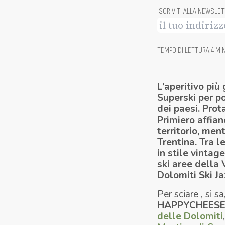
ISCRIVITI ALLA NEWSLE
TEMPO DI LETTURA
:
4 MI
L’aperitivo più
Superski per p
dei paesi. Prot
Primiero affian
territorio, men
Trentina. Tra 
in stile
vintage
ski aree della 
Dolomiti Ski Ja
Per sciare , si 
HAPPYCHEES
delle Dolomiti