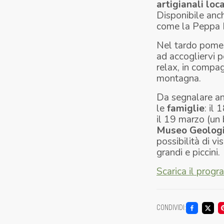
artigianali loca
Disponibile anc
come la
Peppa 
Nel tardo pomeri
ad accogliervi p
relax, in compag
montagna.
Da segnalare a
le
famiglie
: il
il 19 marzo (un 
Museo Geologic
possibilità di v
grandi e piccini.
Scarica il pro
CONDIVIDI
: