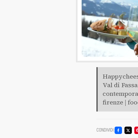
Happycheese
Val di Fass
contemporan
firenze | fo
CONDIVIDI
: