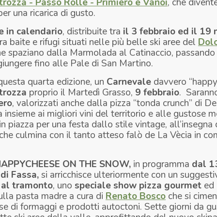
trozza - Passo Rolle - Primiero e Vanoi
, che divent
er una ricarica di gusto.
e in calendario
, distribuite tra
il
3 febbraio ed il 19
 baite e rifugi situati nelle più belle ski aree del
Dolo
e spaziano dalla Marmolada al Catinaccio, passando 
 giungere fino alle Pale di San Martino.
 questa quarta edizione, un
Carnevale
davvero “happy
trozza
proprio il Martedì Grasso,
9 febbraio
. Sarann
ero
, valorizzati anche dalla pizza “tonda crunch” di De
 insieme ai migliori vini del territorio e alle gustose m
in piazza per una festa dallo stile
vintage,
all’insegna
, che culmina con il tanto atteso falò de La Vècia in c
 HAPPYCHEESE ON THE SNOW,
in programma
dal 1
 di Fassa,
si arricchisce ulteriormente con un suggesti
al tramonto
, uno
speciale show pizza gourmet
ed 
 sulla pasta madre a cura di
Renato Bosco
che si ciment
e di formaggi e prodotti autoctoni. Sette giorni da gu