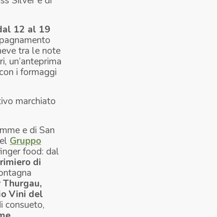
ss Silver e di
dal 12 al 19
ompagnamento
neve tra le note
ri, un’anteprima
 con i formaggi
tivo marchiato
iemme e di San
el
Gruppo
finger food: dal
rimiero di
montagna
r Thurgau,
o Vini del
i consueto,
mme
.