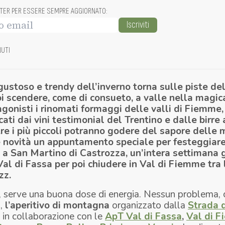
TTER PER ESSERE SEMPRE AGGIORNATO
:
Iscriviti
NUTI
 gustoso e
trendy
dell’inverno torna sulle piste de
oi scendere, come di consueto, a valle nella magi
agonisti i rinomati formaggi delle valli di Fiemme
cati dai vini testimonial del Trentino e dalle birre 
tre i più piccoli potranno godere del sapore delle
le novità un appuntamento speciale per festeggiare
a San Martino di Castrozza, un’intera settimana 
Val di Fassa per poi chiudere in Val di Fiemme tra 
zz.
sa, serve una buona dose di energia. Nessun problema, 
E
,
l’aperitivo di montagna
organizzato dalla
Strada 
, in collaborazione con le
ApT Val di Fassa
,
Val di 