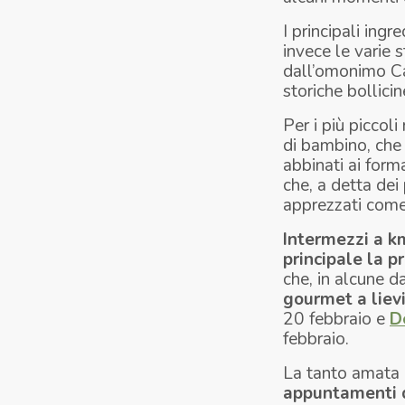
I principali ing
invece le varie 
dall’omonimo Cas
storiche bollici
Per i più piccoli
di bambino, che
abbinati ai form
che, a detta dei 
apprezzati come 
Intermezzi a k
principale la p
che, in alcune da
gourmet a liev
20 febbraio e
D
febbraio.
La tanto amata 
appuntamenti de