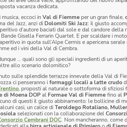
ette ski aree della valle, approfittando del nuovo skipa
roposta vacanza dedicata.
i musica, eccoci in
Val di Fiemme
per un gran finale,
gna del Jazz, anzi di
Dolomiti Ski Jazz
: il giusto acc
peritivo d’autore baciati dal sole e dal candore della 
 Bande Gisella Ferrarin Quartet. E per scaldare i moto
peritivo in quota sull’Alpe Cermis e apericena serale
mme ed i vini della Val di Cembra.
nque … quali sono gli speciali ingredienti di un aperi
tre allo scenario dolomitico?
nuto sulle splendide terrazze innevate della Val di F
rozza ci penseranno i
formaggi locali
a latte crudo
d
rentino
, proposti al naturale o sottoforma di sfiziosi 
e di Moena DOP
al
Formae Val di Fiemme
fino al
P
scuno di questi il giusto abbinamento: le bollicine di 
 alcuni casi, un calice di
Teroldego Rotaliano, Mulle
osiola
selezionati con la collaborazione del
Consorzi
Consorzio Cembrani DOC
. Non mancheranno, come d
dedicati alla
birra artigianale di Primiero
o
di Fie