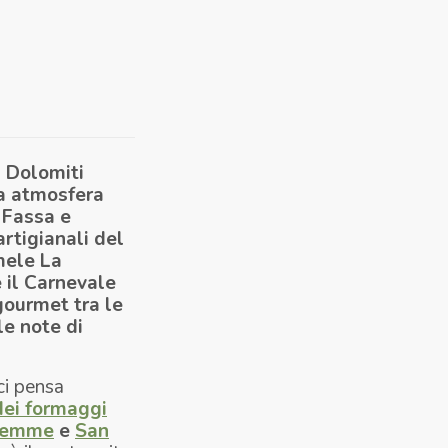
l Dolomiti
ca atmosfera
, Fassa e
artigianali del
 mele La
 il Carnevale
gourmet tra le
le note di
ci pensa
dei formaggi
Fiemme
e
San