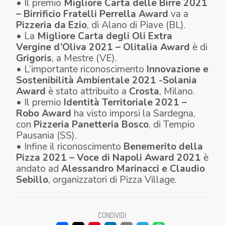
• Il premio
Migliore Carta delle Birre 2021
– Birrificio Fratelli Perrella Award
va a
Pizzeria da Ezio
,
di Alano di Piave (BL).
• La
Migliore Carta degli Oli Extra
Vergine d’Oliva 2021 – Olitalia Award
è di
Grigoris
, a Mestre (VE).
• L’importante riconoscimento
Innovazione e
Sostenibilità Ambientale 2021 -Solania
Award
è stato attribuito a
Crosta
, Milano.
• Il premio
Identità Territoriale 2021 –
Robo Award
ha visto imporsi la Sardegna,
con
Pizzeria Panetteria Bosco
, di Tempio
Pausania (SS).
• Infine il riconoscimento
Benemerito della
Pizza 2021 – Voce di Napoli Award 2021
è
andato ad
Alessandro Marinacci e Claudio
Sebillo
, organizzatori di Pizza Village.
CONDIVIDI
: