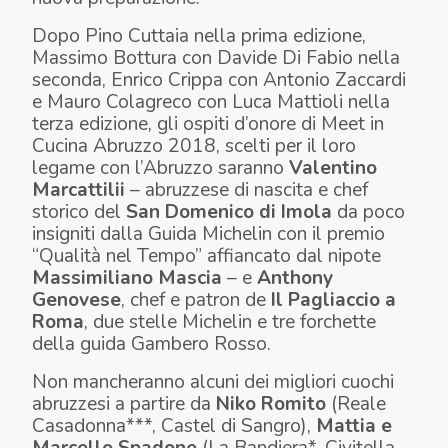
Dopo Pino Cuttaia nella prima edizione,
Massimo Bottura con Davide Di Fabio nella
seconda, Enrico Crippa con Antonio Zaccardi
e Mauro Colagreco con Luca Mattioli nella
terza edizione, gli ospiti d’onore di Meet in
Cucina Abruzzo 2018, scelti per il loro
legame con l’Abruzzo saranno
Valentino
Marcattilii
– abruzzese di nascita e chef
storico del
San Domenico di Imola
da poco
insigniti dalla Guida Michelin con il premio
“Qualità nel Tempo” affiancato dal nipote
Massimiliano Mascia
– e
Anthony
Genovese
, chef e patron de
Il Pagliaccio a
Roma
, due stelle Michelin e tre forchette
della guida Gambero Rosso.
Non mancheranno alcuni dei migliori cuochi
abruzzesi a partire da
Niko Romito
(Reale
Casadonna***, Castel di Sangro),
Mattia e
Marcello Spadone
(La Bandiera*, Civitella