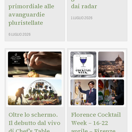
primordiale alle
dai radar
avanguardie
1 LUGLIO 2026
pluristellate
6 LUGLIO 2026
Oltre lo schermo.
Florence Cocktail
Il debutto dal vivo
Week – 16-22
di Chef’s Table
aprile – Firenze