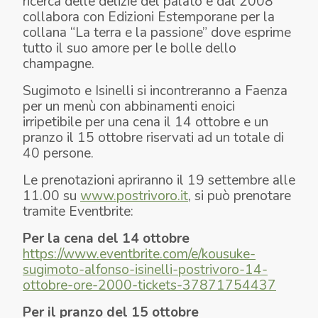
ricerca delle delizie del palato e dal 2008
collabora con Edizioni Estemporane per la
collana “La terra e la passione” dove esprime
tutto il suo amore per le bolle dello
champagne.
Sugimoto e Isinelli si incontreranno a Faenza
per un menù con abbinamenti enoici
irripetibile per una cena il 14 ottobre e un
pranzo il 15 ottobre riservati ad un totale di
40 persone.
Le prenotazioni apriranno il 19 settembre alle
11.00 su
www.postrivoro.it
, si può prenotare
tramite Eventbrite:
Per la cena del 14 ottobre
https://www.eventbrite.com/e/kousuke-
sugimoto-alfonso-isinelli-postrivoro-14-
ottobre-ore-2000-tickets-37871754437
Per il pranzo del 15 ottobre