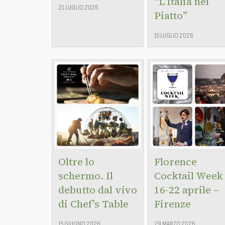
“L’Italia nel
21 LUGLIO 2026
Piatto”
15 LUGLIO 2026
Oltre lo
Florence
schermo. Il
Cocktail Week
debutto dal vivo
16-22 aprile –
di Chef’s Table
Firenze
15 GIUGNO 2026
29 MARZO 2026