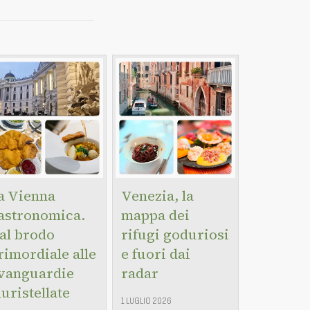
a Vienna
Venezia, la
astronomica.
mappa dei
al brodo
rifugi goduriosi
rimordiale alle
e fuori dai
vanguardie
radar
luristellate
1 LUGLIO 2026