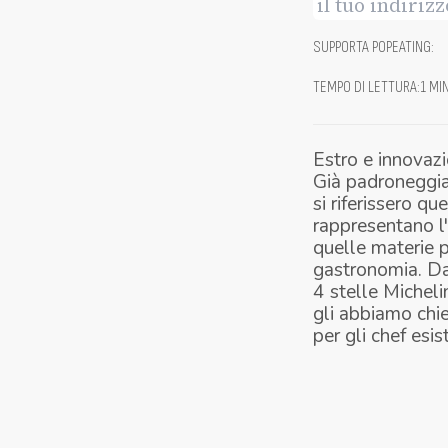
SUPPORTA POPEATING
:
TEMPO DI LETTURA
:
1 MI
Estro e innovazi
Già padroneggiav
si riferissero q
rappresentano l'
quelle materie 
gastronomia. Dai
4 stelle Micheli
gli abbiamo chie
per gli chef esis