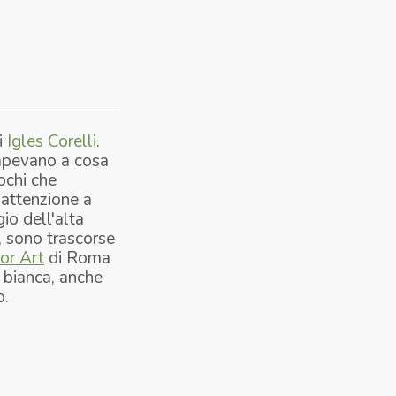
i
Igles Corelli
.
sapevano a cosa
uochi che
 attenzione a
io dell'alta
, sono trascorse
or Art
di Roma
 bianca
, anche
o.