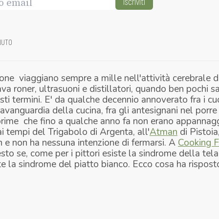
Iscriviti
NUTO
one viaggiano sempre a mille nell'attività cerebrale d
a roner, ultrasuoni e distillatori, quando ben pochi 
uesti termini. E' da qualche decennio annoverato fra i c
avanguardia della cucina, fra gli antesignani nel porre
prime che fino a qualche anno fa non erano appannagg
 tempi del Trigabolo di Argenta, all'
Atman
di Pistoia
n e non ha nessuna intenzione di fermarsi. A
Cooking F
sto se, come per i pittori esiste la
sindrome della tela
te la
sindrome
del piatto bianco
. Ecco cosa ha rispost