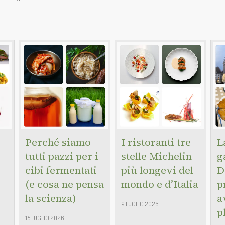
Perché siamo
I ristoranti tre
L
tutti pazzi per i
stelle Michelin
g
cibi fermentati
più longevi del
D
(e cosa ne pensa
mondo e d’Italia
p
la scienza)
a
9 LUGLIO 2026
p
15 LUGLIO 2026