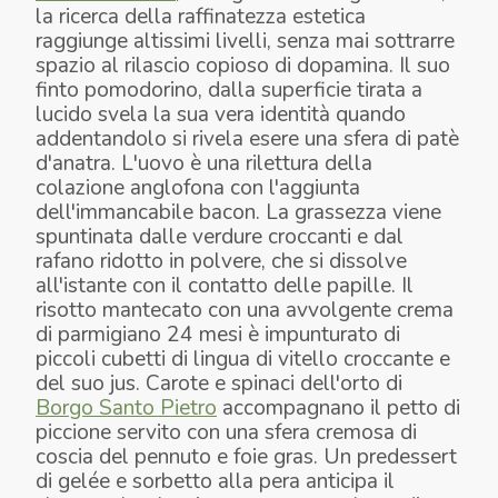
la ricerca della raffinatezza estetica
raggiunge altissimi livelli, senza mai sottrarre
spazio al rilascio copioso di dopamina. Il suo
finto pomodorino, dalla superficie tirata a
lucido svela la sua vera identità quando
addentandolo si rivela esere una sfera di patè
d'anatra. L'uovo è una rilettura della
colazione anglofona con l'aggiunta
dell'immancabile bacon. La grassezza viene
spuntinata dalle verdure croccanti e dal
rafano ridotto in polvere, che si dissolve
all'istante con il contatto delle papille. Il
risotto mantecato con una avvolgente crema
di parmigiano 24 mesi è impunturato di
piccoli cubetti di lingua di vitello croccante e
del suo jus. Carote e spinaci dell'orto di
Borgo Santo Pietro
accompagnano il petto di
piccione servito con una sfera cremosa di
coscia del pennuto e foie gras. Un predessert
di gelée e sorbetto alla pera anticipa il