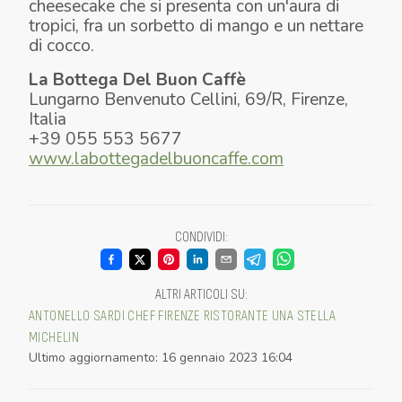
cheesecake che si presenta con un'aura di
tropici, fra un sorbetto di mango e un nettare
di cocco.
La Bottega Del Buon Caffè
Lungarno Benvenuto Cellini, 69/R, Firenze,
Italia
UOVO POCHÉ, CAVOLO NERO,
+39 055 553 5677
MOUSSE DI SGOMBRO, MAIONESE AL
MOUSSE DI CAVOLFIORE AL
RISOTTO AL PARMIGIANO 24 MESI,
SALMONE MARINATO ALLA MELA,
VERDURE CROCCANTI, POLVERE DI
PETTO DI PICCIONE, COSCIA E FOIE
GELATINA DI PERA, SORBETTO DI PERA
www.labottegadelbuoncaffe.com
WASABI
CARDAMOMO
LINGUA CROCCANTE, FONDO
TIRAMISU, COCCO, MANGO
FINTO POMODORO
RAFANO
GRAS
E CANNELLA
PETITS FOURS
CONDIVIDI
:
ALTRI ARTICOLI SU
:
ANTONELLO SARDI
CHEF
FIRENZE
RISTORANTE
UNA STELLA
MICHELIN
Ultimo aggiornamento
:
16 gennaio 2023 16:04