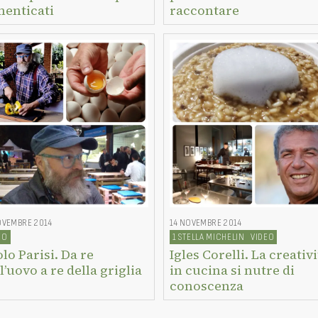
menticati
raccontare
OVEMBRE 2014
14 NOVEMBRE 2014
EO
1 STELLA MICHELIN
VIDEO
lo Parisi. Da re
Igles Corelli. La creativi
l’uovo a re della griglia
in cucina si nutre di
conoscenza