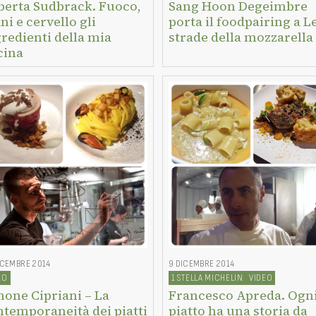
berta Sudbrack. Fuoco,
Sang Hoon Degeimbre
i e cervello gli
porta il foodpairing a L
redienti della mia
strade della mozzarella
cina
ICEMBRE 2014
9 DICEMBRE 2014
EO
1 STELLA MICHELIN
VIDEO
mone Cipriani – La
Francesco Apreda. Ogn
ntemporaneità dei piatti
piatto ha una storia da