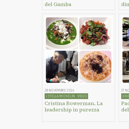
del Gamba
di
28 NOVEMBRE 2014
17 N
1 STELLA MICHELIN
VIDEO
VID
Cristina Bowerman. La
Pao
leadership in purezza
del