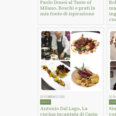
Paolo Donei al Taste of
Ro
Milano. Boschi e prati la
man
mia fonte di ispirazione
ing
cu
23 FEBBRAIO 2015
10 D
VIDEO
VID
Antonio Dal Lago. La
Si
cucina incantata di Casin
co