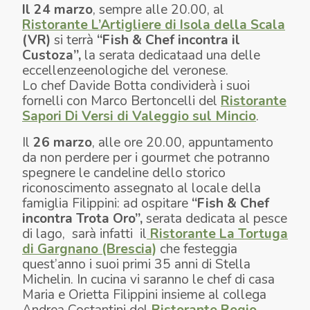
Il 24 marzo
, sempre alle 20.00, al
Ristorante L’Artigliere di Isola della Scala
(VR)
si terrà
“Fish & Chef incontra il
Custoza”,
la serata dedicataad una delle
eccellenzeenologiche del veronese.
Lo chef Davide Botta condividerà i suoi
fornelli con Marco Bertoncelli del
Ristorante
Sapori Di Versi di Valeggio sul Mincio
.
Il
26 marzo
, alle ore 20.00, appuntamento
da non perdere per i gourmet che potranno
spegnere le candeline dello storico
riconoscimento assegnato al locale della
famiglia Filippini: ad ospitare
“Fish & Chef
incontra Trota Oro”,
serata dedicata al pesce
di lago, sarà infatti il
Ristorante La Tortuga
di Gargnano (Brescia)
che festeggia
quest’anno i suoi primi 35 anni di Stella
Michelin. In cucina vi saranno le chef di casa
Maria e Orietta Filippini insieme al collega
Andrea Costantini del
Ristorante Regio