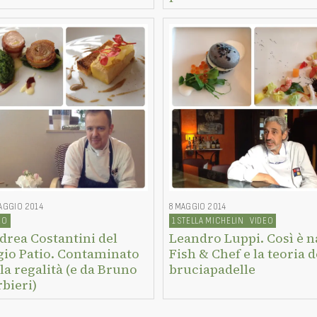
AGGIO 2014
8 MAGGIO 2014
EO
1 STELLA MICHELIN
VIDEO
drea Costantini del
Leandro Luppi. Così è n
gio Patio. Contaminato
Fish & Chef e la teoria d
la regalità (e da Bruno
bruciapadelle
bieri)