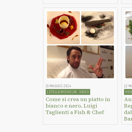
15 MAGGIO 2014
12 M
1 STELLA MICHELIN
VIDEO
VID
Come si crea un piatto in
An
bianco e nero. Luigi
Re
Taglienti a Fish & Chef
dal
Bar