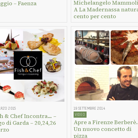
Michelangelo Mammoli
ggio – Faenza
A La Madernassa natura
cento per cento
ARZO 2015
19 SETTEMBRE 2014
VIDEO
sh & Chef Incontra… –
Apre a Firenze Berberè.
o di Garda – 20,24,26
Un nuovo concetto di
rzo
pizza