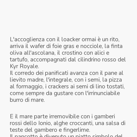
L'accoglienza con il loacker ormai è un rito,
arriva il wafer di foie gras e nocciole, la finta
oliva all'ascolana, il crostino con alici e
tartufo, accompagnati dal cilindrino rosso del
Kyr Royale.
Il corredo dei panificati avanza con il pane al
lievito madre, l'integrale, con i semi, la pizza
al formaggio, i crackers ai semi di lino tostati,
come sempre da gustare con l'irrinunciabile
WAFER DI FOIE GRAS, FINTA OLIVA,
CRACKER DI CECI CON SEMI DI LINO E
burro di mare.
CROSTINO DI ALICI E TARTUFO, KIR
CIALDE DI ALGHE
MAIONESE
PANE E BURRO DI MARE
E il mare parte irremovibile con i gamberi
rossi dello Ionio, alghe croccanti, una salsa di
teste del gambero e fingerlime.
Il pancotto è divenuto un piatto simbolo del