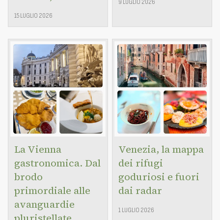
9 LUGLIO 2026
15 LUGLIO 2026
La Vienna
Venezia, la mappa
gastronomica. Dal
dei rifugi
brodo
goduriosi e fuori
primordiale alle
dai radar
avanguardie
1 LUGLIO 2026
pluristellate