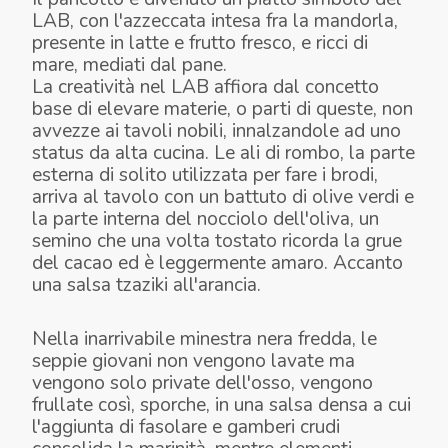
LAB, con l'azzeccata intesa fra la mandorla,
presente in latte e frutto fresco, e ricci di
mare, mediati dal pane.
La creatività nel LAB affiora dal concetto
base di elevare materie, o parti di queste, non
avvezze ai tavoli nobili, innalzandole ad uno
status da alta cucina. Le ali di rombo, la parte
esterna di solito utilizzata per fare i brodi,
arriva al tavolo con un battuto di olive verdi e
la parte interna del nocciolo dell'oliva, un
semino che una volta tostato ricorda la grue
del cacao ed è leggermente amaro. Accanto
GAMBERI, TESTE DI GAMBERO, ALGHE
PANCOTTO, RICCI DI MARE, LATTE DI
una salsa tzaziki all'arancia.
CROCCANTI
ALI DI ROMBO CON OLIVE E TZATZIKI ALL'ARANCIA
MANDORLE E MANDORLE
Nella inarrivabile minestra nera fredda, le
seppie giovani non vengono lavate ma
vengono solo private dell'osso, vengono
frullate così, sporche, in una salsa densa a cui
l'aggiunta di fasolare e gamberi crudi