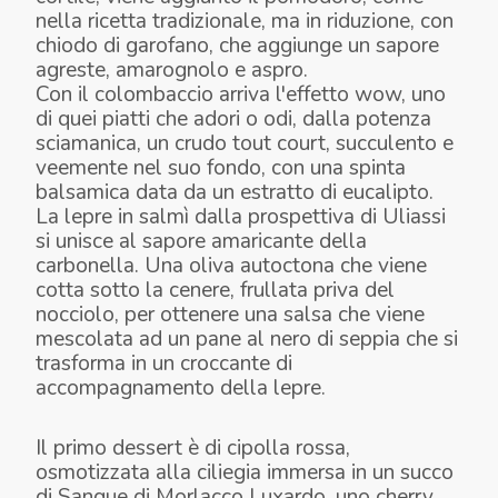
nella ricetta tradizionale, ma in riduzione, con
chiodo di garofano, che aggiunge un sapore
agreste, amarognolo e aspro.
Con il colombaccio arriva l'effetto wow, uno
di quei piatti che adori o odi, dalla potenza
sciamanica, un crudo tout court, succulento e
veemente nel suo fondo, con una spinta
balsamica data da un estratto di eucalipto.
La lepre in salmì dalla prospettiva di Uliassi
si unisce al sapore amaricante della
carbonella. Una oliva autoctona che viene
cotta sotto la cenere, frullata priva del
nocciolo, per ottenere una salsa che viene
mescolata ad un pane al nero di seppia che si
trasforma in un croccante di
MARCHIGIANELLE CON RIGAGLIE DI
CRUDO DI COLOMBACCIO,
accompagnamento della lepre.
POLLO
LEPRE IN SALMÌ
EUCALIPTO
Il primo dessert è di cipolla rossa,
osmotizzata alla ciliegia immersa in un succo
di Sangue di Morlacco Luxardo, uno cherry