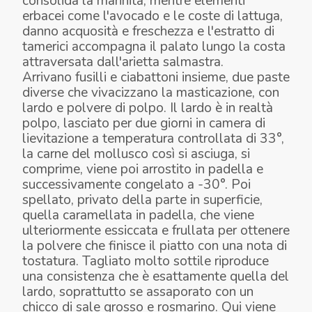
consolida la marinità, mentre elementi
erbacei come l'avocado e le coste di lattuga,
danno acquosità e freschezza e l'estratto di
tamerici accompagna il palato lungo la costa
attraversata dall'arietta salmastra.
Arrivano fusilli e ciabattoni insieme, due paste
diverse che vivacizzano la masticazione, con
lardo e polvere di polpo. Il lardo è in realtà
polpo, lasciato per due giorni in camera di
lievitazione a temperatura controllata di 33°,
la carne del mollusco così si asciuga, si
comprime, viene poi arrostito in padella e
successivamente congelato a -30°. Poi
spellato, privato della parte in superficie,
quella caramellata in padella, che viene
ulteriormente essiccata e frullata per ottenere
la polvere che finisce il piatto con una nota di
tostatura. Tagliato molto sottile riproduce
una consistenza che è esattamente quella del
lardo, soprattutto se assaporato con un
chicco di sale grosso e rosmarino. Qui viene