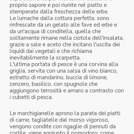
proprio sapore e poi riunite nel piatto e
stemperate dalla freschezza delle erbe.
Le lumache dalla cottura perfetta, sono
rinfrescate da un gelato alle fave ed erbe e
da un'acqua di conditella, quella che
solitamente rimane nella ciotola dell'insalata,
grazie a sale e aceto che incitano l'uscita dei
liquidi dai vegetali e che richiama
inevitabilmente la scarpetta.
L'ultima portata di pesce è una corvina alla
griglia, servita con una salsa di vino bianco,
estratto di mandarino, buccia di limone,
zenzero, basilico, con spugnole che
aggiungono terrosità e amaro a contrasto con
LUMACHE, ACQUA DI CONDITELLA,
i cubetti di pesca.
OMBRINA ALLA GRIGLIA, SALSA AL VINO BIANCO, SPUGNOLE, PESCA
IL MARE DENTRO
GELATO ALLE FAVE
Le marchigianelle aprono la parata dei piatti
di carne, tagliatelle dal morso vigoroso,
vengono condite con rigaglie di pennuti da
cortile, viene aggiunto il pomodoro, come