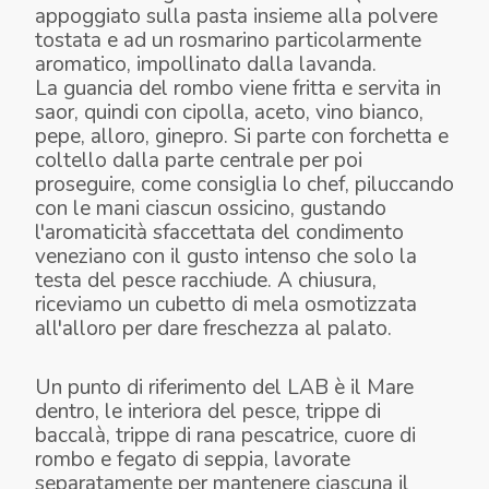
appoggiato sulla pasta insieme alla polvere
tostata e ad un rosmarino particolarmente
aromatico, impollinato dalla lavanda.
La guancia del rombo viene fritta e servita in
saor, quindi con cipolla, aceto, vino bianco,
pepe, alloro, ginepro. Si parte con forchetta e
coltello dalla parte centrale per poi
proseguire, come consiglia lo chef, piluccando
con le mani ciascun ossicino, gustando
l'aromaticità sfaccettata del condimento
veneziano con il gusto intenso che solo la
testa del pesce racchiude. A chiusura,
riceviamo un cubetto di mela osmotizzata
FUSILLI E CIABATTONE AL LARDO DI
all'alloro per dare freschezza al palato.
SEPPIE, LATTUGA, AVOCADO, FASOLARI
TESTA DI ROMBO FRITTA
POLPO
Un punto di riferimento del LAB è il Mare
dentro, le interiora del pesce, trippe di
baccalà, trippe di rana pescatrice, cuore di
rombo e fegato di seppia, lavorate
separatamente per mantenere ciascuna il