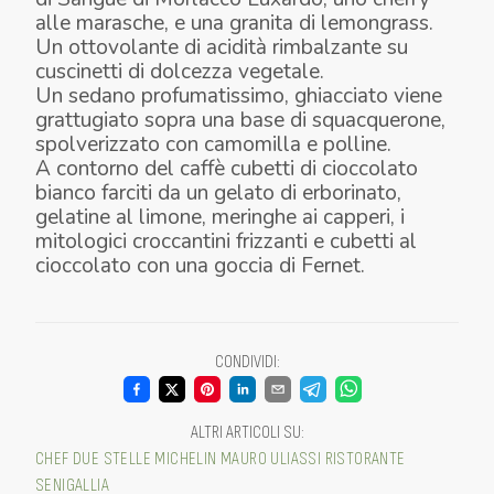
alle marasche, e una granita di lemongrass.
Un ottovolante di acidità rimbalzante su
cuscinetti di dolcezza vegetale.
Un sedano profumatissimo, ghiacciato viene
grattugiato sopra una base di squacquerone,
spolverizzato con camomilla e polline.
A contorno del caffè cubetti di cioccolato
bianco farciti da un gelato di erborinato,
gelatine al limone, meringhe ai capperi, i
mitologici croccantini frizzanti e cubetti al
CIPOLLA, CILIEGIA, GRANITA DI
cioccolato con una goccia di Fernet.
LEMONGRASS
PICCOLA PASTICCERIA
SEDANO, SQUACQUERONE, POLLINE
CONDIVIDI
:
ALTRI ARTICOLI SU
:
CHEF
DUE STELLE MICHELIN
MAURO ULIASSI
RISTORANTE
SENIGALLIA