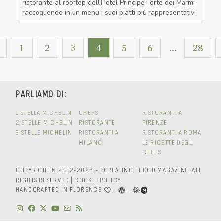
ristorante al rooftop dell’Hotel Principe Forte dei Marmi
raccogliendo in un menu i suoi piatti più rappresentativi
«
1
2
3
4
5
6
...
28
PARLIAMO DI:
1 STELLA MICHELIN
CHEFS
RISTORANTI A
2 STELLE MICHELIN
RISTORANTE
FIRENZE
3 STELLE MICHELIN
RISTORANTI A
RISTORANTI A ROMA
MILANO
LE RICETTE DEGLI
CHEFS
COPYRIGHT © 2012-2026 - POPEATING | FOOD MAGAZINE.
ALL
RIGHTS RESERVED
|
COOKIE POLICY
HANDCRAFTED IN FLORENCE
-
-