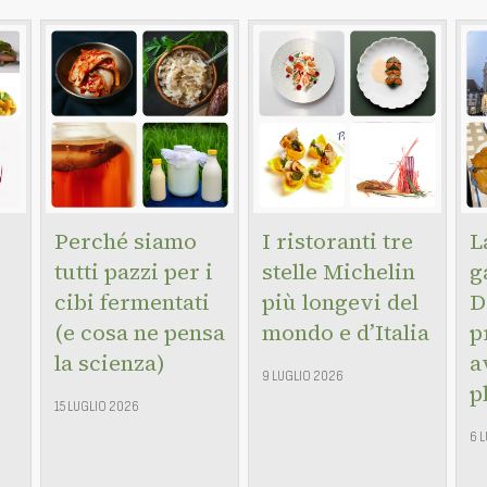
Perché siamo
I ristoranti tre
L
tutti pazzi per i
stelle Michelin
g
cibi fermentati
più longevi del
D
(e cosa ne pensa
mondo e d’Italia
p
la scienza)
a
9 LUGLIO 2026
p
15 LUGLIO 2026
6 